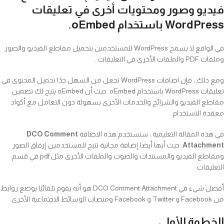
فيديو وصور ومحتويات أخرى في تعليقات
WordPress باستخدام oEmbed.
في الواقع لا يسمح WordPress للمستخدمين بتحميل مقاطع الفيديو والصور
وملفات PDF والملفات الأخرى في التعليقات .
ومع ذلك ، فإن اضافات WordPress تجعل من السهل جدًا تحميل المحتوى في
تعليقات WordPress باستخدام oEmbed. حبث أن oEmbed يتيح لك تضمين
مقاطع الفيديو والشرائح والخدمات الأخرى بسهولة دون التعامل مع أكواد
معقدة الاستخدام.
في هذه المقالة التعليمية ، سنستخدم هذه الاضافة
DCO Comment
Attachment
. حيث أنها أيضا إضافة مجانية تتيح للمستخدمين إرفاق الصور
ومقاطع الفيديو والمستندات والصوت والملفات الأخرى مثل pdf في قسم
التعليقات.
أفضل شيء في DCO Comment Attachment هو أنه يقوم تلقائيًا بوضع روابط
من Facebook و Twitter و Facebook ومنصات الوسائط الاجتماعية الأخرى.
الخطوة الأولى