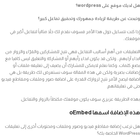
هل لديك موقع على wordpress؟
وتبحث عن طريقة لزيادة جمهورك وتحقيق تفاعل كبير؟
إذا كنت تتساءل حول هذا الأمر فسوف نقدم لك حلاً مثالياً لتفاعل أكبر في
موقعك..
التعليقات من أهم أساليب التفاعل فهي تتيح للمشاركين والقرّاء والزوار من
ابداء آراءهم… ولكن قد يكون ابداء رأيهم أو المشاركة والتعليق ليس كافيا مع
بضع كلمات. وكما نعلم لايمكن للمشارك أن يضيف إلى تعليقه ملفات أو
إضافات بصرية ولكن في هذه المقالة سوف نستعرض لك طريقة بل هي
اضافة ليصح الأمر تتيح لزوارك القدرة على اضافة صور وملفات ومقاطع فيديو
حتى في تعليقاتهم.
بهذه الطريقة عزيزي سوف يكون موقعك مكتظاً بالزوار والتفاعل.
هذه الإضافة اسمها oEmbed
هل ترغب إضافة مقاطع فيديو وصور وملفات ومحتويات أخرى إلى تعليقات
WordPress الخاصة بك؟