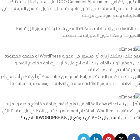
المكون الإضافي DCO Comment Attachment. على سبيل المثال ، يمكنك
فقط السماح للمستخدمين الذين قاموا بتسجيل الدخول بتحميل المرفقات في
التعليقات وضع قيود على مزاجك.
عند الانتهاء من الإعدادات ، يمكنك المضي قدمًا والنقر فوق الزر “حفظ
التغييرات” وهكذا تكون التغييرات قد حفظت.
بعد ذلك ، يمكنك زيارة أي منشور في مدونة WordPress أو صفحة مقصودة
على موقع الويب الخاص بك للاطلاع على خيارات إضافة مقاطع الفيديو
والمرفقات في قسم التعليقات.
الآن ، عندما يضيف المستخدم رابط فيديو من YouTube أو أي نظام أساسي آخر
في التعليقات ، سيقوم تلقائيًا بتضمينه في التعليقات وهذه ميزة جميلة حقاً.
نأمل أن تساعدك هذه المقالة في تعلم كيفية إضافة مقاطع فيديو والمزيد
في تعليقات WordPress باستخدام oEmbed ولا تنسى الاطلاع على مقالتنا التي
تتحدث عن
تحسين ال SEO في موقع ال WORDPRESS الخاص بك.