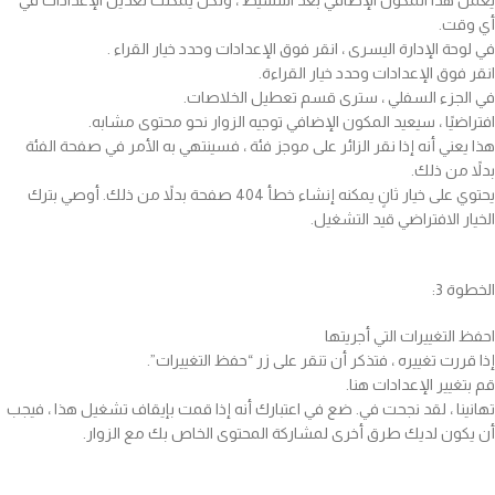
يعمل هذا المكون الإضافي بعد التنشيط ، ولكن يمكنك تعديل الإعدادات في
أي وقت.
في لوحة الإدارة اليسرى ، انقر فوق الإعدادات وحدد خيار القراء .
انقر فوق الإعدادات وحدد خيار القراءة.
في الجزء السفلي ، سترى قسم تعطيل الخلاصات.
افتراضيًا ، سيعيد المكون الإضافي توجيه الزوار نحو محتوى مشابه.
هذا يعني أنه إذا نقر الزائر على موجز فئة ، فسينتهي به الأمر في صفحة الفئة
بدلاً من ذلك.
يحتوي على خيار ثانٍ يمكنه إنشاء خطأ 404 صفحة بدلاً من ذلك. أوصي بترك
الخيار الافتراضي قيد التشغيل.
الخطوة 3:
احفظ التغييرات التي أجريتها
إذا قررت تغييره ، فتذكر أن تنقر على زر “حفظ التغييرات”.
قم بتغيير الإعدادات هنا.
تهانينا ، لقد نجحت في. ضع في اعتبارك أنه إذا قمت بإيقاف تشغيل هذا ، فيجب
أن يكون لديك طرق أخرى لمشاركة المحتوى الخاص بك مع الزوار.