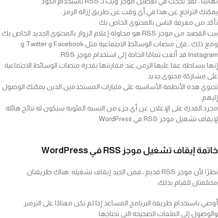
تهانينا ، لقد نجحت في تعطيل موجز ويب لـ RSS باستخدام الكود.
يمكنك التراجع عن هذا في أي وقت عن طريق إزالة الرمز.
تأكد من معرفة الناس بالمحتوى الخاص بك
بيت القصيد من موجز RSS هو محاولة إعلام الزوار بالمحتوى الجديد الخاص بك.
ومع ذلك ، فإن منصات الوسائط الاجتماعية مثل Facebook و Twitter و
Instagram قد ألغت تمامًا الحاجة إلى استخدام موجز RSS.
إنها ببساطة عفا عليها الزمن عند مقارنتها بقدرة منصات الوسائط الاجتماعية
على مشاركة محتوى جديد.
تحتوي هذه الأنظمة الأساسية على مليارات المستخدمين الذين يمكنك الوصول
إليهم.
مجرد القدرة على الإعلان عن أي جزء من النسبة المئوية سيكون له نتائج هائلة
لإيقاف تشغيل موجز RSS في WordPress.
خاتمة إيقاف تشغيل موجز RSS في WordPress
نظرًا لأن موجز RSS قديم ، فمن الجيد إيقاف تشغيله. هناك طريقتان
مختلفتان للقيام بذلك.
أوصي باستخدام طريقة البرنامج المساعد إذا لم تكن معتادًا على الترميز
والوصول إلى الملفات الصحيحة التي تحتاجها.