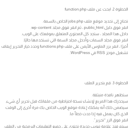
الخطوة 2: ابحث عن ملف function.php
تحتاج إلى تحديد موقع ملف jobs.php الخاص بالسمة.
انقر فوق دليل public_html ، ثم انقر فوق مجلد wp-content.
داخل هذا المجلد ، ستجد كل المحتوى المتعلق بموقعك على الويب.
انقر فوق مجلد السمات وأدخل مجلد السمة التي تستخدمها حاليًا.
أخيرًا ، انقر بزر الماوس الأيمن على ملف functions.php وحدد خيار التحرير إيقاف
تشغيل موجز RSS في WordPress.
الخطوة 3: قم بتحرير الملف
ستظهر نافذة منبثقة.
سيحذرك هذا المربع لإنشاء نسخة احتياطية من ملفاتك قبل تحرير أي شيء.
سيضمن ذلك أنه يمكنك إعادة موقع الويب الخاص بك مرة أخرى إلى الوقت
الذي كان يعمل فيه إذا حدث خطأ ما.
انقر فوق الزر “تحرير”.
سيتم فتح علامة تبويب جديدة تحتوي على جميع التعليمات البرمجية من الملف.