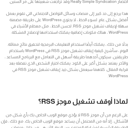
اختصار Really Simple Syndication وقد تراجعت شعبيتها على مر السنين.
هذا يرجع إلى حد كبير إلى منصات وسائل التواصل الاجتماعي التي تقوم بعمل
أفضل بشكل عام. لسوء الحظ ، لا يحتوي WordPress على طريقة مضمنة
سهلة لإيقاف تشغيل موجز RSS. لحسن الحظ ، مثل معظم الأشياء في
WordPress ، هناك مكونات إضافية يمكنك استخدامها لإصلاح المشكلة.
بدلاً من ذلك ، يمكنك أيضًا استخدام التعليمات البرمجية لتحقيق نتائج مماثلة.
اليوم ، سأشرح كيفية إيقاف تشغيل موجز RSS في WordPress باستخدام
طريقتين. سيكون أحدهما طريقة أسهل في التعامل مع البرنامج المساعد ،
والآخر يعتمد بشكل أكبر على الكود. يمكنك اختيار الشخص الذي تفضله بعد
قراءة المقال. كلاهما سيعمل بشكل جيد إيقاف تشغيل موجز RSS في
WordPress.
لماذا أوقف تشغيل موجز RSS؟
على الرغم من أن موجز RSS لا يؤذي موقع الويب الخاص بك بأي شكل من
الأشكال ، إلا أنه من المحتمل أن يساعد موقع الويب الخاص بك. مع ذلك ، فإن
الطريقة الرئيسية لمشاركة المحتوى بين الزوار الآن هي من خلال منصات