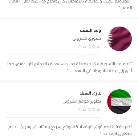
"التصاميم بتجنن، والاهتمام بالتفاصيل كان واضح جدًا، شكراً على العمل
المميز."
وليد النقيب
تسويق الكتروني
"الحملات التسويقية كانت فعالة جداً، واستهداف العملاء كان دقيق، مما
أدى إلى زيادة ملحوظة في المبيعات."
غازي المعلا
تطوير موقع الكتروني
"صراحة شغلهم فوق التوقعات! الموقع سريع ومتناسق، وفريق الدعم
متعاون لأبعد حد."