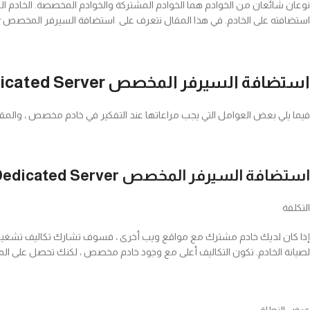
نوعان شائعان من الخوادم هما الخوادم المشتركة والخوادم المخصصة. الخادم ا
استضافته على الخادم. في هذا المقال نتعرف على استضافة السيرفر المخصص Dedicated Server
استضافة السيرفر المخصص Dedicated Server
فيما يلي بعض العوامل التي يجب مراعاتها عند التفكير في خادم مخصص ، والمقارنة بين النوعين استضافة
استضافة السيرفر المخصص Dedicated Server مقابل الاستضافة المشتركة
التكلفة
إذا كان لديك خادم مشترك مع مواقع ويب أخرى ، فسوف تشارك تكاليف تشغيل ه
لصيانة الخادم. تكون التكاليف أعلى مع وجود خادم مخصص ، لكنك تحصل على المز