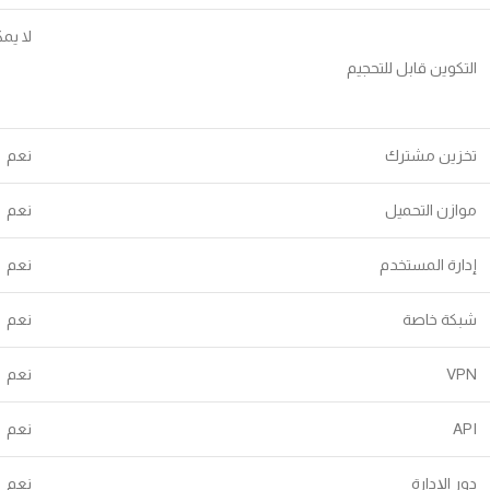
لا يم
التكوين قابل للتحجيم
تخزين مشترك
نعم
موازن التحميل
نعم
إدارة المستخدم
نعم
شبكة خاصة
نعم
VPN
نعم
API
نعم
دور الإدارة
نعم