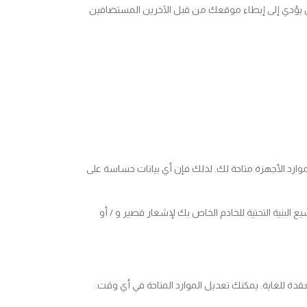
 الخادم بطريقتك ولن يؤدي إلى إبطاء موقعك من قبل الآخرين المستضافين
العملاء الآخرين. جميع موارد الأجهزة متاحة لك. لذلك فإن أي بيانات حساسة على
ع البنية التحتية للخادم الخاص بك لإشعار قصير و / أو