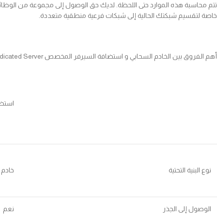
تتم محاسبة هذه الموارد حتى اللحظة. لديك حق الوصول إلى مجموعة من الوظائف ،
خاصة لتقسيم شبكتك الحالية إلى شبكات فرعية منطقية متعددة.
أهم الفروق بين الخادم السحابي و استضافة السيرفر المخصص Dedicated Server هي واردة ادناه.
استضافة
نوع البنية التحتية
خادم
الوصول إلى الجذر
نعم