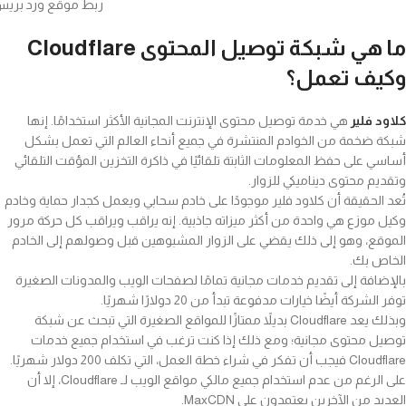
ربط موقع ورد بريس 
ما هي شبكة توصيل المحتوى
Cloudflare
وكيف تعمل؟
كلاود فلير
هي خدمة توصيل محتوى الإنترنت المجانية الأكثر استخدامًا. إنها
شبكة ضخمة من الخوادم المنتشرة في جميع أنحاء العالم التي تعمل بشكل
أساسي على حفظ المعلومات الثابتة تلقائيًا في ذاكرة التخزين المؤقت التلقائي
وتقديم محتوى ديناميكي للزوار.
تُعد الحقيقة أن كلاود فلير موجودًا على خادم سحابي ويعمل كجدار حماية وخادم
وكيل موزع هي واحدة من أكثر ميزاته جاذبية. إنه يراقب ويراقب كل حركة مرور
الموقع، وهو إلى ذلك يقضي على الزوار المشبوهين قبل وصولهم إلى الخادم
الخاص بك.
بالإضافة إلى تقديم خدمات مجانية تمامًا لصفحات الويب والمدونات الصغيرة
توفر الشركة أيضًا خيارات مدفوعة تبدأ من 20 دولارًا شهريًا.
وبذلك يعد Cloudflare بديلاً ممتازًا للمواقع الصغيرة التي تبحث عن شبكة
توصيل محتوى مجانية؛ ومع ذلك إذا كنت ترغب في استخدام جميع خدمات
Cloudflare فيجب أن تفكر في شراء خطة العمل، التي تكلف 200 دولار شهريًا.
على الرغم من عدم استخدام جميع مالكي مواقع الويب لـ Cloudflare، إلا أن
العديد من الآخرين يعتمدون على MaxCDN.