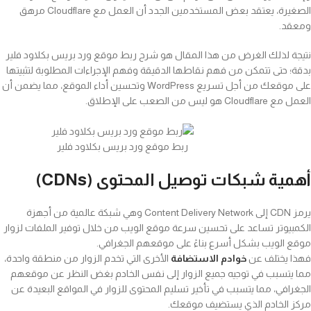
الصغيرة، يعتقد بعض المستخدمين الجدد أن العمل مع Cloudflare مرهق
ومعقد.
نتيجة لذلك الغرض من هذا المقال هو شرح ربط موقع ورد بريس بكلاود فلير
بدقة؛ حتى تتمكن من فهم نقاطها الدقيقة وفهم الإجراءات المطلوبة لتثبيتها
على موقعك من أجل تسريع WordPress وتحسين أداء الموقع، مما يضمن أن
العمل مع Cloudflare هو ليس من الصعب على الإطلاق.
ربط موقع ورد بريس بكلاود فلير
أهمية شبكات توصيل المحتوى (
CDNs
)
يرمز CDN إلى Content Delivery Network وهي شبكة عالمية من أجهزة
الكمبيوتر تساعد على تحسين سرعة موقع الويب من خلال توفير الملفات لزوار
موقع الويب بشكل أسرع بناءً على موقعهم الجغرافي.
فهذا يختلف عن
خوادم الاستضافة
الأخرى التي تخدم الزوار من منطقة واحدة،
مما يتسبب في توجيه جميع الزوار إلى نفس الخادم بغض النظر عن موقعهم
الجغرافي، مما يتسبب في تأخير تسليم المحتوى للزوار في المواقع البعيدة عن
مركز الخادم الذي يستضيف موقعك.