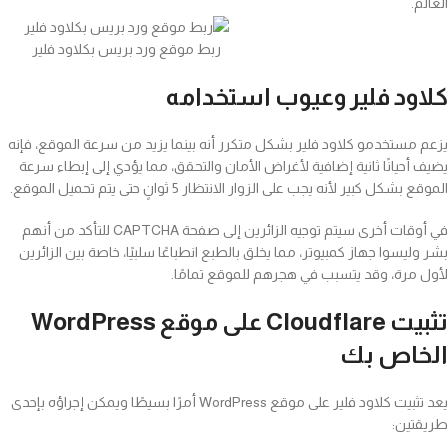
العالم.
ربط موقع ورد بريس بكلاود فلير
كلاود فلير وعيوب استخدامه
يزعم مستخدمو كلاود فلير بشكل متكرر أنه بينما يزيد من سرعة الموقع، فإنه
يضيف أحيانًا ثانية إضافية لأغراض الأمان والتحقق، مما يؤدي إلى إبطاء سرعة
الموقع بشكل كبير لأنه يجب على الزوار الانتظار 5 ثوانٍ حتى يتم تحميل الموقع.
في أوقات أخرى سيتم توجيه الزائرين إلى صفحة CAPTCHA للتأكد من أنهم
بشر وليسوا جهاز كمبيوتر، مما يخلق بالطبع انطباعًا سلبيًا، خاصة بين الزائرين
لأول مرة، وقد يتسبب في هجرهم للموقع تمامًا.
تثبيت
Cloudflare
على موقع
WordPress
الخاص بك
يعد تثبيت كلاود فلير على موقع WordPress أمرًا بسيطًا ويمكن إجراؤه بإحدى
طريقتين: