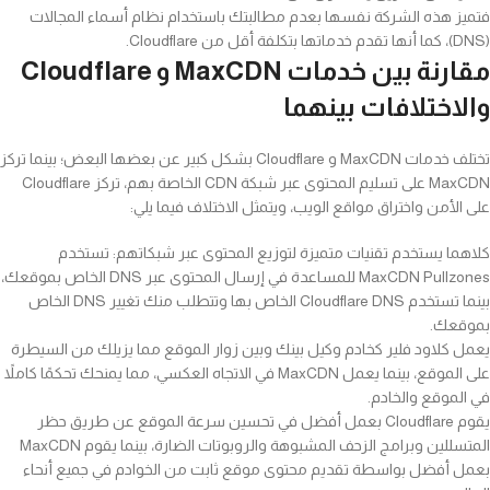
فتميز هذه الشركة نفسها بعدم مطالبتك باستخدام نظام أسماء المجالات
(DNS)، كما أنها تقدم خدماتها بتكلفة أقل من Cloudflare.
مقارنة بين خدمات
MaxCDN
و
Cloudflare
والاختلافات بينهما
تختلف خدمات MaxCDN و Cloudflare بشكل كبير عن بعضها البعض؛ بينما تركز
MaxCDN على تسليم المحتوى عبر شبكة CDN الخاصة بهم، تركز Cloudflare
على الأمن واختراق مواقع الويب، ويتمثل الاختلاف فيما يلي:
كلاهما يستخدم تقنيات متميزة لتوزيع المحتوى عبر شبكاتهم: تستخدم
MaxCDN Pullzones للمساعدة في إرسال المحتوى عبر DNS الخاص بموقعك،
بينما تستخدم Cloudflare DNS الخاص بها وتتطلب منك تغيير DNS الخاص
بموقعك.
يعمل كلاود فلير كخادم وكيل بينك وبين زوار الموقع مما يزيلك من السيطرة
على الموقع، بينما يعمل MaxCDN في الاتجاه العكسي، مما يمنحك تحكمًا كاملاً
في الموقع والخادم.
يقوم Cloudflare بعمل أفضل في تحسين سرعة الموقع عن طريق حظر
المتسللين وبرامج الزحف المشبوهة والروبوتات الضارة، بينما يقوم MaxCDN
بعمل أفضل بواسطة تقديم محتوى موقع ثابت من الخوادم في جميع أنحاء