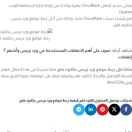
يمكن تحديد اتصال Cloudflare بنقرة واحدة من لوحة إدارة استضافة الويب
Cpanle.
قم بإنشاء حساب Cloudflare جديد، وذلك من أجل ربط موقع ورد بريس
بكلاود فلير.
ربط موقع ورد بريس بكلاود فل
شاهد أيضًا:
تعرف على أهم الاضافات المستخدمة في ورد بريس وأشهر 7
إضافات
.
ختامًا فإن ربط موقع ورد بريس بكلاود فلير
فمنا بشرحنا في هذا المقال فهم
لشبكة التوصيل والربط لكلاود فلير وكيفية تثبيته على موقعك، وبينا الفرق بينها
وبينMaxCDN.
شبكات توصيل المحتوى
كلاود فلير
كيفية ربط موقع ورد بريس بكلاود فلير