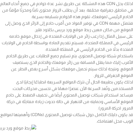
لذلك يحل CDN هذه المشكلة عن طريق نشر عدة خوادم في جميع أنحاء العالم
في مناطق جغرافية مختلفة. بعد أن يطلب الزوار محتوى ثابتًا ومخزنًا مؤقتًا من
الخادم الرئيسي لموقعك، تقوم هذه الخوادم بتسليمه بسرعة.
فتتمثل مهمة CDN في توفير المواد من أقرب خادم إلى الزائر الذي وصل إلى
الموقع من مكان معين ربط موقع ورد بريس بكلاود فلير.
على سبيل المثال إذا رغب زائر من الولايات المتحدة في إدخال موقع خادمه
الرئيسي في المملكة المتحدة، فسيتم تقديم المادة بواسطة الخادم في الولايات
المتحدة بدلاً من الخادم الرئيسي في المملكة المتحدة.
باستخدام شبكة توصيل المحتوى، يتم تسليم جميع الطلبات عن طريق الخادم
الأقرب إليك مما يقلل المسافة بين زائر موقعك والخادم الذي يستضيف
الموقع، ونتيجة لذلك سيتم تحميل موقعك بشكل أسرع بغض النظر عن
الموقع الجغرافي للزوار.
لذلك يكون بطبيعة الحال أن تترك المواقع السريعة انطباعًا إيجابيًا لدى
المستخدمين وتُعد السرعة الآن عنصرًا مهمًا في تحسين محركات البحث.
فيساعد استخدام شبكات توصيل المحتوى أيضًا في تخفيف الضغط على خادم
الموقع الأساسي وحمايته من الانهيار في حالة حدوث زيادة مفاجئة في حركة
المرور (حركة المرور).
قد يكون دليلك الكامل حول شبكات توصيل المحتوى (CDNs) وأهميتها لمواقع
الويب محل اهتمامك.