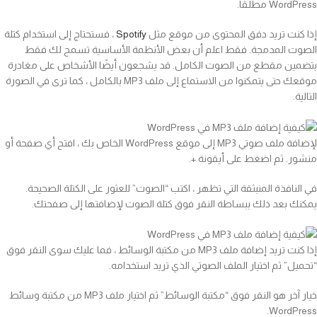
WordPress مطلقًا.
إذا كنت تريد دفق المحتوى من موقع مثل
Spotify
، فستحتاج إلى استخدام كتلة
الصوت المدمجة. فقط اعلم أن بعض الأنظمة الأساسية تسمح لك فقط
بتضمين مقطع من الصوت الكامل. قد يشجعون أيضًا الأشخاص على مغادرة
موقعك حتى يتمكنوا من الاستماع إلى ملف MP3 بالكامل ، كما ترى في الصورة
التالية.
لإضافة ملف صوتي MP3 إلى موقع WordPress الخاص بك ، افتح أي صفحة أو
منشور. ثم اضغط على أيقونة +.
في النافذة المنبثقة التي تظهر ، اكتب “الصوت” للعثور على الكتلة الصحيحة.
يمكنك بعد ذلك ببساطة النقر فوق كتلة الصوت لإضافتها إلى صفحتك.
إذا كنت تريد إضافة ملف MP3 من مكتبة الوسائط ، فما عليك سوى النقر فوق
“تحميل” ثم اختيار الملف الصوتي الذي تريد استخدامه.
خيار آخر هو النقر فوق “مكتبة الوسائط” ثم اختيار ملف MP3 من مكتبة وسائط
WordPress.