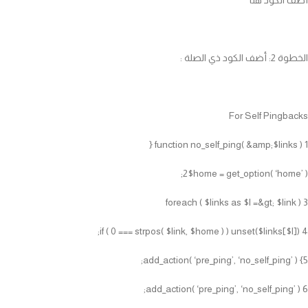
أضف الكود هنا
الخطوة 2: أضف الكود ذي الصلة :
For Self Pingbacks
1 function no_self_ping( &amp;$links ) {
2$home = get_option( ‘home’ );
3 foreach ( $links as $l =&gt; $link )
4 if ( 0 === strpos( $link, $home ) ) unset($links[$l]);
5} add_action( ‘pre_ping’, ‘no_self_ping’ );
6 add_action( ‘pre_ping’, ‘no_self_ping’ );