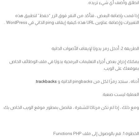
انطلق وأضف أي شيء تريده.
إذا قمت بإضافة البعض ، فتأكد من النقر فوق الزر “حفظ” لتطبيق هذه
التغييرات وإضافة عناوين URL هذه كيفية إيقاف ping الذاتي في WordPress .
الطريقة 2: أدخل رمز يدويًا لإيقاف الأصوات الذاتية
يمكنك إدراج بعض أجزاء التعليمات البرمجية يدويًا في ملف الوظائف الخاص
بموقعك على الويب.
أدناه ، ستجد رمزًا لكل من pingbacks الذاتية و
trackbacks
.
العملية ليست صعبة.
ومع ذلك ، إذا لم تكن مرتاحًا للشفرة ، فاتصل بمطور موقع الويب الخاص بك.
الخطوة 1: قم بالوصول إلى ملف Functions PHP