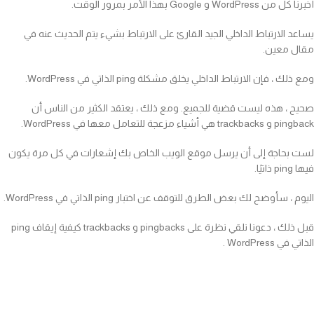
أخبرنا كل من WordPress و Google بهذا الأمر بمرور الوقت.
يساعد الارتباط الداخلي الجيد القارئ على الارتباط بشيء يتم الحديث عنه في
مقال معين.
ومع ذلك ، فإن الارتباط الداخلي يخلق مشكلة ping الذاتي في WordPress.
صحيح ، هذه ليست قضية للجميع. ومع ذلك ، يعتقد الكثير من الناس أن
pingback و trackbacks هي أشياء مزعجة للتعامل معها في WordPress.
لست بحاجة إلى أن يرسل موقع الويب الخاص بك إشعارات في كل مرة يكون
فيها ping ذاتيًا.
اليوم ، سأوضح لك بعض الطرق للتوقف عن اختبار ping الذاتي في WordPress.
قبل ذلك ، دعونا نلقي نظرة على pingbacks و trackbacks كيفية إيقاف ping
الذاتي في WordPress .