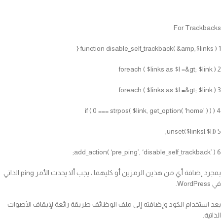
For Trackbacks
1 function disable_self_trackback( &amp;$links ) {
2 foreach ( $links as $l =&gt; $link )
3 foreach ( $links as $l =&gt; $link )
4 if ( 0 === strpos( $link, get_option( ‘home’ ) ) )
5 unset($links[$l]);
6 add_action( ‘pre_ping’, ‘disable_self_trackback’ );
بمجرد إضافة أي من هذين الرمزين أو كليهما ، يجب ألا يحدث الأمر ping الذاتي
في WordPress.
يعد استخدام الكود وإضافته إلى ملف الوظائف طريقة رائعة لإيقاف الأصوات
الذاتية.