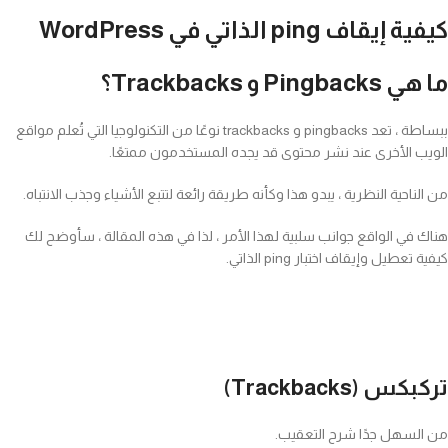
كيفية إيقاف ping الذاتي في WordPress
ما هي Pingbacks و Trackbacks؟
ببساطة ، تعد pingbacks و trackbacks نوعًا من التكنولوجيا التي تُعلم مواقع
الويب الأخرى عند نشر محتوى قد يجده المستخدمون ممتعًا.
من الناحية النظرية ، يبدو هذا وكأنه طريقة رائعة لتتبع الأشياء وجذب الانتباه.
هناك في الواقع جوانب سلبية لهذا الأمر ، لذا في هذه المقالة ، سأوضح لك
كيفية تعطيل وإيقاف اختبار ping الذاتي.
تركبكس (Trackbacks)
من السهل جدًا شرح التعقيب.