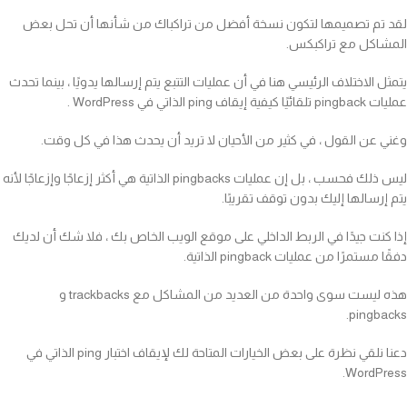
لقد تم تصميمها لتكون نسخة أفضل من تراكباك من شأنها أن تحل بعض
المشاكل مع تراكبكس.
يتمثل الاختلاف الرئيسي هنا في أن عمليات التتبع يتم إرسالها يدويًا ، بينما تحدث
عمليات pingback تلقائيًا كيفية إيقاف ping الذاتي في WordPress .
وغني عن القول ، في كثير من الأحيان لا تريد أن يحدث هذا في كل وقت.
ليس ذلك فحسب ، بل إن عمليات pingbacks الذاتية هي أكثر إزعاجًا وإزعاجًا لأنه
يتم إرسالها إليك بدون توقف تقريبًا.
إذا كنت جيدًا في الربط الداخلي على موقع الويب الخاص بك ، فلا شك أن لديك
دفقًا مستمرًا من عمليات pingback الذاتية.
هذه ليست سوى واحدة من العديد من المشاكل مع trackbacks و
pingbacks.
دعنا نلقي نظرة على بعض الخيارات المتاحة لك لإيقاف اختبار ping الذاتي في
WordPress.