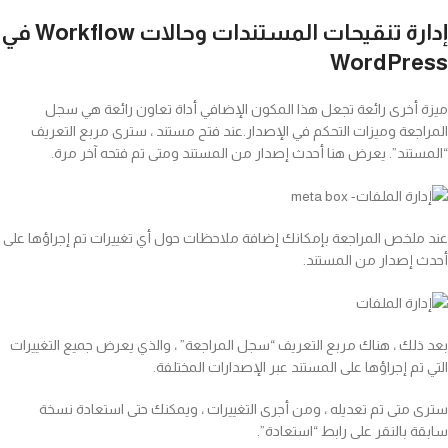
إدارة تنقيحات المستندات وحالات Workflow في
WordPress
ميزة أخرى رائعة تجعل هذا المكون الإضافي أداة تعاون رائعة هي سجل
المراجعة وميزات التحكم في الإصدار.عند فتح مستند ، سترى مربع التعريف
“المستند”. يعرض هنا أحدث إصدار من المستند ومتى تم فتحه آخر مرة.
عند ملخص المراجعة بإمكانك إضافة ملاحظات حول أي تغييرات تم إجراؤها على
أحدث إصدار من المستند.
بعد ذلك ، هناك مربع التعريف “سجل المراجعة” ، والذي يعرض جميع التغييرات
التي تم إجراؤها على المستند عبر الإصدارات المختلفة.
سترى متى تم تعديله ، ومن أجرى التغييرات ، ويمكنك حتى استعادة نسخة
سابقة بالنقر على رابط “استعادة”.