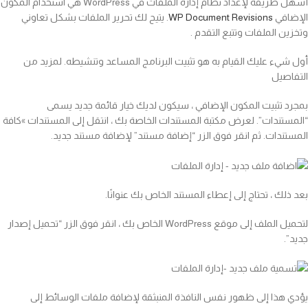
أسهل طريقة لإعداد نظام إدارة الملفات في WordPress هي استخدام المكون
الإضافي
WP Document Revisions
. يتيح لك تحرير الملفات بشكل تعاوني
وتخزين الملفات وتتبع التقدم .
أول شيء عليك القيام به هو تثبيت البرنامج المساعد وتنشيطه. لمزيد من
التفاصيل
بمجرد تثبيت المكون الإضافي ، سيكون لديك خيار قائمة جديد يسمى
“المستندات”. لعرض مكتبة المستندات الخاصة بك ، انتقل إلى المستندات »كافة
المستندات. ثم انقر فوق الزر “إضافة مستند” لإضافة مستند جديد.
بعد ذلك ، تحتاج إلى إعطاء المستند الخاص بك عنوانًا.
لتحميل الملف إلى موقع WordPress الخاص بك ، انقر فوق الزر “تحميل إصدار
جديد”.
يؤدي هذا إلى ظهور نفس النافذة المنبثقة لإضافة ملفات الوسائط إلى