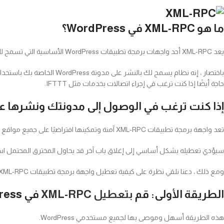
ما هو XML-RPC في WordPress؟
يعد XML-RPC أحد واجهات برمجة تطبيقات WordPress الأساسية التي تسمح للتطبيقات بالاتصال والتفاعل مع موقع WordPress باستخدام بروتوكول XML و HTTPs.
حاجة أيضًا إذا كنت ترغب في إجراء اتصالات بخدمات مثل IFTTT.
إذا كنت ترغب في الوصول إلى مدونتك ونشرها عن بُعد ،
تعد واجهة برمجة تطبيقات XML-RPC آمنة وتمكينها افتراضيًا على جميع مواقع WordPress الإلكترونية. ومع ذلك ، قد ينصحك بعض خبراء أمان WordPress بتعطيله.
سيؤدي تعطيله بشكل أساسي إلى إغلاق باب آخر قد يحاول المخترق المحتمل است
ومع ذلك ، دعنا نلقي نظرة على كيفية تعطيل واجهة برمجة تطبيقات XML-RPC بسهولة في WordPress.
الطريقة الأولى: قم
بتعطيل XML-RPC
في WordPress باستخدام البرنامج المساعد
هذه الطريقة أسهل وموصى بها لجميع مستخدمي WordPress.