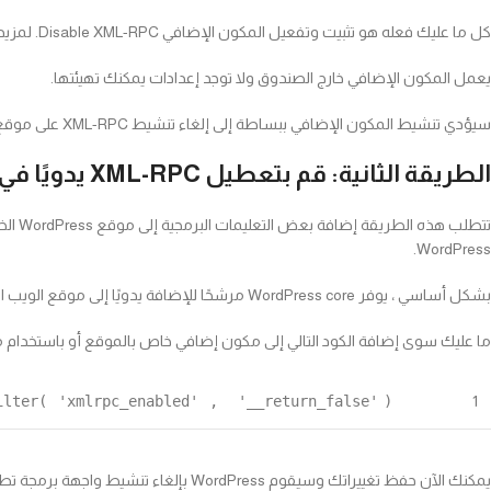
كل ما عليك فعله هو تثبيت وتفعيل المكون الإضافي Disable XML-RPC. لمزيد من التفاصيل ، راجع دليلنا خطوة بخطوة حول كيفية تثبيت مكون WordPress الإضافي.
يعمل المكون الإضافي خارج الصندوق ولا توجد إعدادات يمكنك تهيئتها.
سيؤدي تنشيط المكون الإضافي ببساطة إلى إلغاء تنشيط XML-RPC على موقع WordPress الخاص بك.
الطريقة الثانية: قم بتعطيل XML-RPC يدويًا في WordPress
تتطلب
WordPress.
بشكل أساسي ، يوفر WordPress core مرشحًا للإضافة يدويًا إلى موقع الويب الخاص بك وتعطيل واجهة برمجة تطبيقات XML-RPC.
ما عليك سوى إضافة الكود التالي إلى مكون إضافي خاص بالموقع أو باستخدا
ilter(
'xmlrpc_enabled'
,
'__return_false'
);
1
يمكنك الآن حفظ تغييراتك وسيقوم WordPress بإلغاء تنشيط واجهة برمجة تطبيقات XML-RPC.