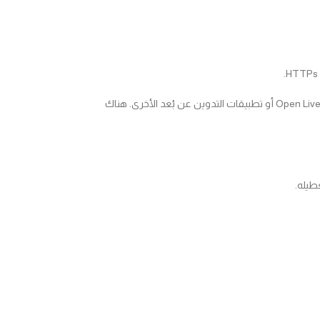
باختصار ، إنه نظام يسمح لك بالنشر على مدونة WordPress الخاصة بك باستخدام عملاء مدونة الويب المشهورين مثل تطبيقات WordPress للجوال أو Open Live Writer أو تطبيقات التدوين عن بُعد الأخرى. هناك