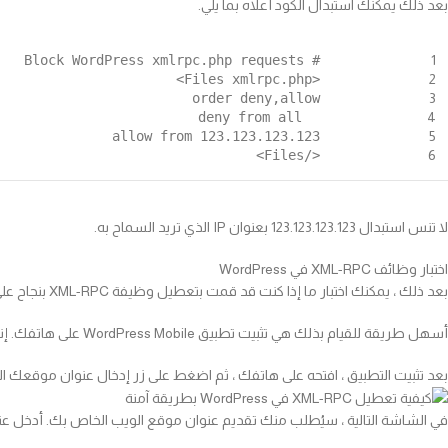
بعد ذلك يمكنك استبدال الكود أعلاه بما يلي.
# Block WordPress xmlrpc.php requests
1
<Files xmlrpc.php>
2
order deny,allow
3
deny from all
4
allow from 123.123.123.123
5
</Files>
6
لا تنس استبدال 123.123.123.123 بعنوان IP الذي تريد السماح به.
اختبار وظائف XML-RPC في WordPress
بعد ذلك ، يمكنك اختبار ما إذا كنت قد قمت بتعطيل وظيفة XML-RPC بنجاح على موقع WordPress الخاص بك.
أسهل طريقة للقيام بذلك هي تثبيت تطبيق WordPress Mobile على هاتفك. إنه متاح لكل من أجهزة iPhone و Android.
بعد تثبيت التطبيق ، افتحه على هاتفك ، ثم اضغط على زر إدخال عنوان موقعك الح
في الشاشة التالية ، سيُطلب منك تقديم عنوان موقع الويب الخاص بك. أدخل ع