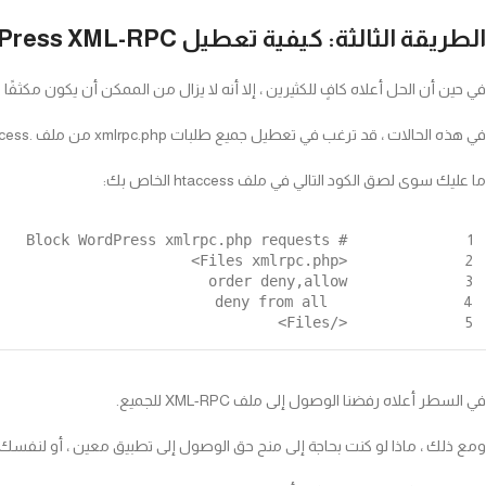
الطريقة الثالثة: كيفية تعطيل WordPress XML-RPC باستخدام htaccess
في حين أن الحل أعلاه كافٍ للكثيرين ، إلا أنه لا يزال من الممكن أن يكون مكثفًا
في هذه الحالات ، قد ترغب في تعطيل جميع طلبات xmlrpc.php من ملف .htaccess قبل أن يتم تمرير الطلب إلى WordPress.
ما عليك سوى لصق الكود التالي في ملف htaccess الخاص بك:
# Block WordPress xmlrpc.php requests
1
<Files xmlrpc.php>
2
order deny,allow
3
deny from all
4
</Files>
5
في السطر أعلاه رفضنا الوصول إلى ملف XML-RPC للجميع.
ومع ذلك ، ماذا لو كنت بحاجة إلى منح حق الوصول إلى تطبيق معين ، أو لنفسك ، أو لمستخد