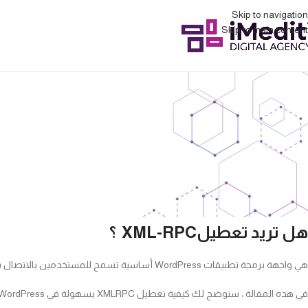
Skip to navigation
Skip to main content
كيفية تعطيل XML-RPC في WordPress بطريقة 
هل تريد تعطيلXML-RPC ؟
هي واجهة برمجة تطبيقات WordPress أساسية تسمح للمستخدمين بالاتصال بموقع WordPress الخاص بهم باستخدام تطبيقات وأدوات وخدمات الطرف الثالث.
في هذه المقالة ، سنوضح لك كيفية تعطيل XMLRPC بسهولة في WordPress.