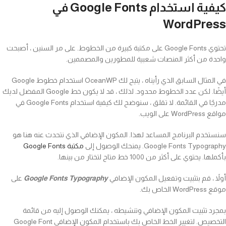
كيفية استخدام Google Fonts في
WordPress
تحتوي Google Fonts على مكتبة كبيرة من الخطوط. على مر السنين ، أصبحت
واحدة من أكثر المنصات شعبية للمطورين والمصممين.
في المثال السابق الذي رأيناه ، يتيح لك OceanWP استخدام خطوط Google
أيضًا. لكن عدد الخطوط محدود. لذلك ، قد لا يكون خط Google المفضل لديك
مدرجًا في القائمة. لا تقلق ، سنوضح لك كيفية استخدام Google Fonts في
مواقع WordPress على الويب.
سنستخدم البرنامج المساعد لهذا. المكون الإضافي الذي نتحدث عنه هنا هو
Google Fonts Typography. يمنحك الوصول إلى
مكتبة Google Fonts
بأكملها. يحتوي على أكثر من 1000 خط متاح لتختار من بينها.
أولاً ، قم بتثبيت وتفعيل المكون الإضافي
Google Fonts Typography
على
موقع WordPress الخاص بك.
بمجرد تثبيت المكون الإضافي وتنشيطه ، يمكنك الوصول إليه من قائمة
التخصيص. لتغيير الخط الخاص بك باستخدام المكون الإضافي Google Font