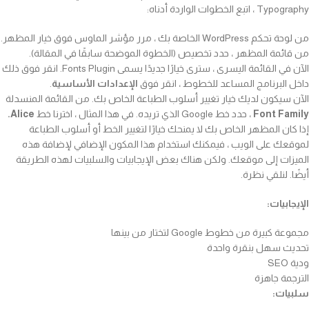
Typography ، اتبع الخطوات الواردة أدناه:
من لوحة تحكم WordPress الخاصة بك ، مرر مؤشر الماوس فوق خيار المظهر.
من قائمة المظهر ، حدد تخصيص (الخطوة الموضحة سابقًا في المقالة).
الآن في القائمة اليسرى ، سترى خيارًا جديدًا يسمى Fonts Plugin. انقر فوق ذلك
داخل البرنامج المساعد للخطوط ، انقر فوق
الإعدادات الأساسية
.
الآن سيكون لديك خيار تغيير أسلوب الطباعة الخاص بك. من القائمة المنسدلة
Font Family
، حدد خط Google الذي تريده. في هذا المثال ، اخترنا خط
Alice.
إذا كان المظهر الخاص بك لا يمنحك خيارًا لتغيير الخط أو أسلوب الطباعة
لموقعك على الويب ، فيمكنك استخدام هذا المكون الإضافي لإضافة هذه
الميزات إلى موقعك. ولكن هناك بعض الإيجابيات والسلبيات لهذه الطريقة
أيضًا. لنلقي نظرة.
الإيجابيات:
مجموعة كبيرة من خطوط Google لتختار من بينها
تحديث سهل بنقرة واحدة
ودية SEO
الترجمة جاهزة
سلبيات: