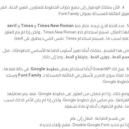
4. الآن يمكنك الوصول إلى جميع خيارات الخطوط للعناوين. لتغيير الخط ، انقر
فوق القائمة المنسدلة بعنوان Font Family.
5. حدد الخط الذي تريده. نختار خط
Times New Roman
و
Times
و
serif
لهذا المثال. (سيتم استخدام خط Times New Roman ، ولكن إذا لم يتم العثور
عليه لسبب ما ، فسيتم استخدام Times. نفس الشيء ينطبق على serif).
من هذا القسم ، يمكنك أيضًا تغيير أسلوب الطباعة الأساسي لخطوطك ، مثل
حجم الخط
، و
وزن الخط
، وا
رتفاع الخط
، وما إلى ذلك.
6. يتيح لك OceanWP أيضًا استخدام بعض
خطوط Google
. في حالة فقدها ،
ما عليك سوى التمرير لأسفل في القائمة المنسدلة لـ
Font Family
وستجد
خطوط Google
ومع ذلك ، إذا لم تتمكن من العثور على خطوط Google ، فقد يتم تعطيلها.
افتراضيًا ، يتم تمكين خيار خطوط Google. ولكن إذا لم يكن الأمر كذلك لسبب
ما ، فاتبع الخطوات أدناه لإعادة تشغيله.
من قسم الطباعة ، انتقل إلى عام.
إذا تم تحديد Disable Google Font ، فقم بإلغاء تحديده