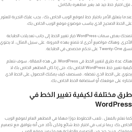
، فإن اختيار خط جيد قد يغير مظهره بالكامل.
عندما يتعلق الأمر باختيار خط لموقع الويب الخاص بك ، يجب عليك التجربة للعثور
على الخط الصحيح الذي يناسب موضوع موقع الويب الخاص بك.
تمنحك بعض سمات WordPress خيار تغيير الخط إلى جانب تعديلات الطباعة
الأخرى. وهناك مواضيع أخرى لا تتمتع بهذه المرونة. على سبيل المثال ، لا يحتوي
نسق Twenty-One على تحكم مخصص في الطباعة.
هناك عدة طرق لتغيير الخط في WordPress. في هذه المقالة ، سوف نتعلم
كيفية تغيير خط WordPress الخاص بك. حتى إذا كان المظهر الخاص بك لا
يحتوي على الخط الذي تفضله ، فسنصف كيف يمكنك الحصول على الخط الذي
تختاره على موقعك أو استضافة الخط الخاص بك.
طرق مختلفة لكيفية تغيير الخط في
WordPress
كما تعلم بالفعل ، تلعب الخطوط دورًا مهمًا في المظهر العام لموقع الويب
الخاص بك. ربما ترغب في اختيار خط شائع ولكن تأكد من أنه يتوافق مع تصميم
موقعك. مزيج جيد من التصميم والطباعة هو ما يميز موقع الويب.