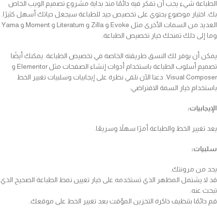
الطباعة شيء يجب أن تفكر فيه دائمًا منذ بداية مشروع تصميم الويب الخاص
بك. اختيار موضوع يحتوي على تخصيص جيد للطباعة سيجعل حياتك أسهل كثيرًا.
العديد من السمات الأخرى مثل Evoke و Zilla و Literatum و Moment و Yama
وما إلى ذلك تمنحك خيار تخصيص الطباعة.
يمكن أن يوفر لك النسق طريقته الخاصة في تخصيص الطباعة. يمكنك أيضًا
تصميم أسلوب الطباعة باستخدام أدوات إنشاء الصفحات مثل Elementor و
Visual Composer. دعنا الآن نلقي نظرة على إيجابيات وسلبيات تغيير الخط
باستخدام خيار السمة الافتراضي:
الإيجابيات:
يعد تغيير الخط والطباعة أمرًا سهلاً وسريعًا.
سلبيات:
يحد من مرونتك.
قد لا يشتمل المظهر الذي تستخدمه على خيار تعيين نمط الطباعة الصحيح الذي
تبحث عنه.
قم دائمًا بتنظيف ذاكرة التخزين المؤقت بعد تغيير الخط على موقعك.