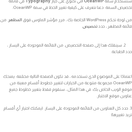
سنستخدم سمة
OceanWP
التي تحتوي على خيار
Typography
في قائمة
تخصيص السمة. دعنا نتعرف على كيفية تغيير الخط في سمة OceanWP:
من لوحة تحكم WordPress الخاصة بك ، مرر مؤشر الماوس فوق
المظهر
. من
قائمة المظهر ، حدد
تخصيص
.
2. سينقلك هذا إلى صفحة التخصيص. من القائمة الموجودة على اليسار ،
حدد الطباعة.
اعتمادًا على الموضوع الذي تستخدمه ، قد تكون الصفحة التالية مختلفة. يمنحك
OceanWP مجموعة متنوعة من الخيارات لتغيير خطوط أقسام معينة من
موقع الويب الخاص بك. في هذا المثال ، سنقوم فقط بتغيير خطوط جميع
عناوين موقع الاختبار.
3. حدد كل العناوين من القائمة الموجودة على اليسار. (يمكنك اختيار أي أقسام
تريد تغييرها)