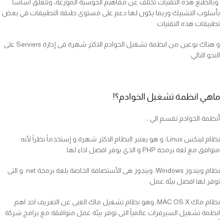
وبالطبع هذه التقنيات تختلف عن مفاهيم الحوسبة الموزعة، وتتعلق أساساً
بأسلوب التشبيك وربما يكون لها دعم على مستوى طبقة التطبيقات في بعض
تطبيقات هذه التقنيات
و هناك نوعين من انظمة تشغيل الخوادم الاكثر شهرة فى إدارة Serviers على
النحو التالي:
ماهي انظمة تشغيل الخوادم؟!
أنظمة الخوادم تقسم الي :
نظام لينكس Linux: و هو يعتبر النظام الاكثر شهرة و إستخدماً نظراً لأنه
متوافق مع لغة برمجة PHP و الذي يوفر افضل اداء لها.
نظام ويندوز Windows: ويندوز هى الأستضافة الخاصة بلغة برمجة net. و التى
توفر لها افضل بيئة عمل.
نظام ماك MAC OS X: وهو نظام تشغيل ماك الغنى عن التعريف احد اهم
انظمة تشغيل السيرفرات عالمياً التى توفر بيئة عمل متوافقة مع برامج شركة