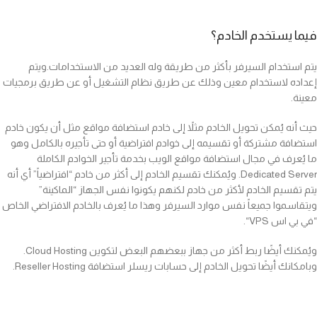
فيما يستخدم الخادم؟
يتم استخدام السيرفر بأكثر من طريقة وله العديد من الاستخدامات.ويتم
إعداده لاستخدام معين وذلك عن طريق نظام التشغيل أو عن طريق برمجيات
معينة.
حيث أنه يُمكن تحويل الخادم مثلاً إلى خادم استضافة مواقع مثل أن يكون خادم
استضافة مشتركة أو تقسيمه إلى خوادم افتراضية أو حتى تأجيره بالكامل وهو
ما يُعرف في مجال استضافة مواقع الويب بخدمة تأجير الخوادم الكاملة
Dedicated Server. ويُمكنك تقسيم الخادم إلى أكثر من خادم “افتراضياً” أي أنه
يتم تقسيم الخادم لأكثر من خادم لكنهم يكونوا نفس الجهاز “الماكينة”
ويتقاسموا جميعاً نفس موارد السيرفر وهذا ما يُعرف بالخادم الافتراضي الخاص
“في بي اس VPS“.
ويُمكنك أيضًا ربط أكثر من جهاز ببعضهم البعض لتكوين Cloud Hosting.
وبامكانك أيضًا تحويل الخادم إلى حسابات ريسلر استضافة Reseller Hosting.