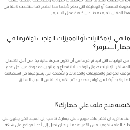
أما مواصفات السيرفر تعتبر مواصفات مكوناته وخصائصها وتختلف حسب
طبيعة المهمة أو الوظيفة التي صنع لأجلها هذا الخادم كما سنتحدث لاحقا في
هذا المقال. تعرف معنا على كيفية عمل السيرفر.
ما هي الإمكانيات أو المميزات الواجب توافرها في
جهاز السيرفر؟
من الواجبات التي لابد توافرها هي أن تكون سرعة عالية جدًا من أجل الاتصال
المستقر بالإنترنت طوال الوقت بلا انقطاعٍ ولو لثوان معدودةٍ من أجل عدم
توقف المواقع والتطبيقات والخدمات والأنظمة التي يستوعبها في استضافته
لها ولا بد أيضا من توافر مصدر دائم للكهرباء لنفس السبب السابق.
كيفية فتح ملف علي جهازك؟!
عندما تريد ان تفتح ملف موجود على جهازك تذهب إلى المجلد الذي يحتوي على
ذلك الملف، نقوم بنفس الأمر عندما نريد ان نصل إلى أحد المواقع على شبكة