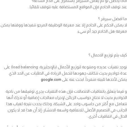
ماذا يحصل لو لم يعمل السيرفر باستمرار على مدار الساعة؟
عند توقف الخادم فإن المواقع المستضافة عليه تتوقف تلقائيا.
ما افضل سيرفر ؟
لا يمكن الحكم على الخادم إلا عند معرفة الوظيفة المرجو تنفيذها ووقتها يمكن
معرفة هل الخادم جيد أم سيء.
كيف يتم توزيع الاحمال ؟
توجد تقنيات عديده ومتنوعة لتوزيع الأحمال (بالإنجليزية: load balancing)‏ على
عدة خواديم بحيث تتكاتف جهودها لتحمل الزيادة في الطلبات عن الحد الذي
يمكن لأحدها تلبيته منفرداً. ابحث عنه على
google.com
و فيما يتعلق باتفاقيات الاتصالات فإن هذه التقنيات يجري توفيقها من ناحية
الخواديم بحيث لا تحتاج حواسيب الزبائن لإجراء معالجات إضافية أو تدرك أنها
تتعامل مع أكثر من حاسوب واحد على الشبكة، وذلك يحدث نتيجة لغياب هذا
الجانب في التصميم الأصلي للاتفاقية واسعة الانتشار؛ إلا أن هذا قد لا يكون
الحال في اتفاقيات أخرى.