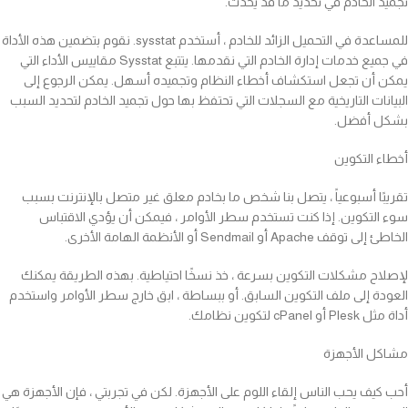
تجميد الخادم في تحديد ما قد يحدث.
للمساعدة في التحميل الزائد للخادم ، أستخدم sysstat. نقوم بتضمين هذه الأداة
في جميع خدمات إدارة الخادم التي نقدمها. يتتبع Sysstat مقاييس الأداء التي
يمكن أن تجعل استكشاف أخطاء النظام وتجميده أسهل. يمكن الرجوع إلى
البيانات التاريخية مع السجلات التي تحتفظ بها حول تجميد الخادم لتحديد السبب
بشكل أفضل.
أخطاء التكوين
تقريبًا أسبوعياً ، يتصل بنا شخص ما بخادم معلق غير متصل بالإنترنت بسبب
سوء التكوين. إذا كنت تستخدم سطر الأوامر ، فيمكن أن يؤدي الاقتباس
الخاطئ إلى توقف Apache أو Sendmail أو الأنظمة الهامة الأخرى.
لإصلاح مشكلات التكوين بسرعة ، خذ نسخًا احتياطية. بهذه الطريقة يمكنك
العودة إلى ملف التكوين السابق. أو ببساطة ، ابق خارج سطر الأوامر واستخدم
أداة مثل Plesk أو cPanel لتكوين نظامك.
مشاكل الأجهزة
أحب كيف يحب الناس إلقاء اللوم على الأجهزة. لكن في تجربتي ، فإن الأجهزة هي