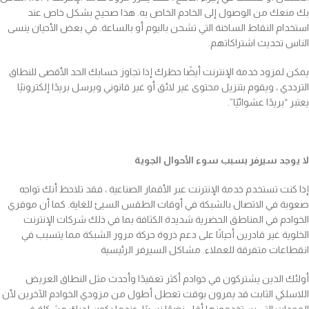
بك منعك من الوصول إلى الخادم الخاص به. هذا صحيح بشكل خاص عند
استخدام النقاط الساخنة التي تشحن باليوم أو بالساعة. في بعض الأحيان ينسى
الناس تحديث اشتراكاتهم.
يمكن لمزود خدمة الإنترنت أيضًا حظرك إذا تجاوز حسابك الحد الأقصى للنطاق
الترددي ، ويقوم بتنزيل محتوى غير لائق أو غير قانوني ويرسل بريدًا إلكترونيًا
يعتبر “بريدًا عشوائيًا”.
لا يوجد سيرفر بسبب سوء الأحوال الجوية
إذا كنت تستخدم خدمة الإنترنت عبر الأقمار الصناعية ، فقد تلاحظ أنك تواجه
صعوبة في الاتصال بالشبكة في أوقات الطقس السيئ للغاية. كما أن موفري
الخوادم في المناطق الحضرية شديدة الكثافة بما في ذلك شركات الإنترنت
الخلوية غير قادرين أحيانًا على دعم ذروة حركة مرور الشبكة مما يتسبب في
انقطاعات متفرقة للعملاء. مشاكل السيرفر الرئيسية
أولئك الذين يشتركون في خوادم أكثر تعقيدًا وأحدث مثل النطاق العريض
اللاسلكي الثابت قد يمرون بوقت تعطل أطول من مزودي الخوادم الآخرين لأن