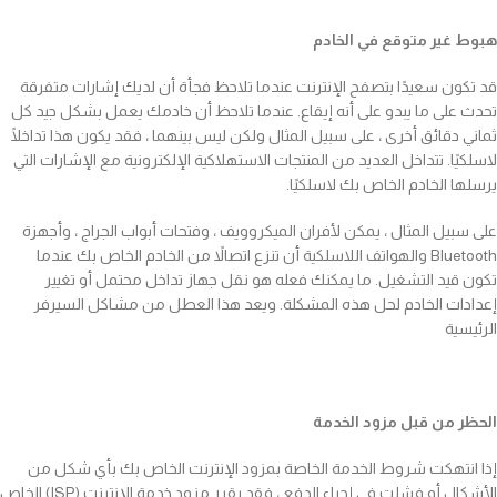
هبوط غير متوقع في الخادم
قد تكون سعيدًا بتصفح الإنترنت عندما تلاحظ فجأة أن لديك إشارات متفرقة
تحدث على ما يبدو على أنه إيقاع. عندما تلاحظ أن خادمك يعمل بشكل جيد كل
ثماني دقائق أخرى ، على سبيل المثال ولكن ليس بينهما ، فقد يكون هذا تداخلًا
لاسلكيًا. تتداخل العديد من المنتجات الاستهلاكية الإلكترونية مع الإشارات التي
يرسلها الخادم الخاص بك لاسلكيًا.
على سبيل المثال ، يمكن لأفران الميكروويف ، وفتحات أبواب الجراج ، وأجهزة
Bluetooth والهواتف اللاسلكية أن تنزع اتصالاً من الخادم الخاص بك عندما
تكون قيد التشغيل. ما يمكنك فعله هو نقل جهاز تداخل محتمل أو تغيير
إعدادات الخادم لحل هذه المشكلة. ويعد هذا العطل من مشاكل السيرفر
الرئيسية
الحظر من قبل مزود الخدمة
إذا انتهكت شروط الخدمة الخاصة بمزود الإنترنت الخاص بك بأي شكل من
الأشكال أو فشلت في إجراء الدفع ، فقد يقرر مزود خدمة الإنترنت (ISP) الخاص