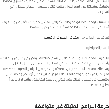
السبب في الخلف. عادةً ، إذا كانت هناك مشكلات في الأجهزة ، فسترى تجميدًا
وتعليقًا عشوائيًا من اليوم الأول. خلاف ذلك ، سيعمل النظام بشكل رائع
لسنوات.
الاستثناء الوحيد لهذا هو محركات الأقراص. تفشل محركات الأقراص ولا تعرف
أبدًا متى سيحدث ذلك. لذا خذ نسخًا احتياطية وكن مستعدًا.
تعرف على المزيد من
مشاكل السيرفر الرئيسية
النسخ الاحتياطية
أنا أعرف. لقد قلت للتو أنك بحاجة إلى نسخ احتياطية ، ولكن في كثير من الحالات ،
رأيت أن النسخ الاحتياطية تتسبب في تعطل الخوادم. على سبيل المثال ،
يستهلك rsync ، المستخدم في cPanel والعديد من البرامج النصية المخصصة ،
قدرًا كبيرًا من موارد وحدة المعالجة المركزية التي يمكن أن تبطئ خادمك بل
وتتسبب في تجميده. لذلك بينما تحتاج إلى نسخ احتياطية ، فأنت لا تريدها أن
تُعلق خادمك.
حزمة البرامج المثبتة غير متوافقة