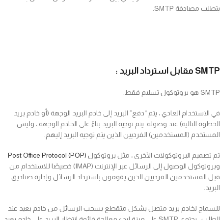
يتطلب مصادقة SMTP.
SMTP مقابل استرداد البريد :
SMTP هو بروتوكول تسليم فقط.
في الاستخدام العادي ، يتم “دفع” البريد إلى خادم البريد الوجهة (أو خادم بريد
الخطوة التالية) عند وصوله. يتم توجيه البريد بناءً على الخادم الوجهة ، وليس
المستخدم (المستخدمين) الفرديين الذين يتم توجيه البريد إليهم.
تم تصميم البروتوكولات الأخرى ، مثل بروتوكول
Post Office Protocol (POP)
وبروتوكول الوصول إلى الرسائل عبر الإنترنت (IMAP) خصيصًا للاستخدام من
قبل المستخدمين الفرديين الذين يقومون باسترداد الرسائل وإدارة صناديق
البريد.
للسماح لخادم بريد متصل بشكل متقطع بسحب الرسائل من خادم بعيد عند
الطلب ، يحتوي SMTP على ميزة لبدء معالجة قائمة انتظار البريد على خادم بعيد