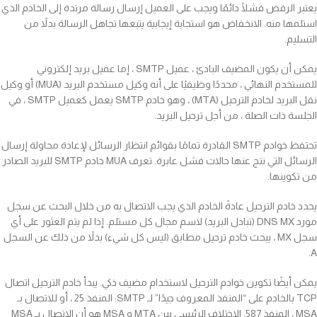
يعتبر الرفض فشلًا دائمًا ويجب على العميل إرسال رسالة مرتدة إلى الخادم الذي
استلمها منه. الانخفاض هو استجابة إيجابية يتبعها تجاهل الرسالة بدلاً من
التسليم.
يمكن أن يكون المضيف البادئ ، عميل SMTP ، إما عميل بريد إلكتروني
للمستخدم النهائي ، محددًا وظيفيًا على أنه وكيل مستخدم البريد (MUA) أو وكيل
نقل البريد لخادم الترحيل (MTA) ، وهو خادم SMTP يعمل كعميل SMTP ، في
الجلسة ذات الصلة ، من أجل ترحيل البريد.
تحتفظ خوادم SMTP القادرة تمامًا بقوائم انتظار الرسائل لإعادة محاولة إرسال
الرسائل التي نتج عنها حالات فشل عابرة. تعرف MUA خادم SMTP للبريد الصادر
من تكوينها.
يحدد خادم الترحيل عادةً الخادم الذي يجب الاتصال به من خلال البحث عن سجل
مورد DNS MX (تبادل البريد) لاسم مجال كل مستلم. إذا لم يتم العثور على أي
سجل MX ، يبحث خادم ترحيل مطابق (ليس كل شيء) بدلاً من ذلك عن السجل
A.
يمكن أيضًا تكوين خوادم الترحيل لاستخدام مضيف ذكي. يبدأ خادم الترحيل اتصال
TCP بالخادم على “المنفذ المعروف جيدًا” لـ SMTP: المنفذ 25 ، أو للاتصال بـ
MSA ، المنفذ 587. الاختلاف الرئيسي بين MTA و MSA هو أن الاتصال بـ MSA