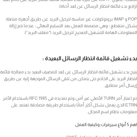
(راجع بدء قائمة انتظار الرسائل عن بُعد أدناه).
POP و IMAP بروتوكولات غير مناسبة لترحيل البريد عن طريق أجهزة متصلة
بشكل متقطع ؛ وهي مصممة للعمل بعد التسليم النهائي ، عندما تتم إزالة
المعلومات الهامة للتشغيل الصحيح لترحيل البريد (“مغلف البريد”).
بدء تشغيل قائمة انتظار الرسائل البعيدة :
يتيح بدء تشغيل قائمة انتظار الرسائل عن بُعد للمضيف البعيد بدء معالجة قائمة
انتظار البريد على الخادم حتى يتمكن من تلقي الرسائل الموجهة إليه عن طريق
إرسال أمر مطابق.
تم اعتبار أمر TURN الأصلي غير آمن وتم تمديده في RFC 1985 باستخدام الأمر
ETRN الذي يعمل بشكل أكثر أمانًا باستخدام طريقة مصادقة تعتمد على
معلومات نظام اسم المجال.
اهم 5 أنواع سيرفرات وكيفية العمل