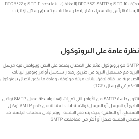
يعرّف STD 10 و RFC 5321 SMTP (المغلف) ، بينما يحدد STD 11 و RFC 5322
الرسالة (الرأس والجسم) ، يشار إليها رسميًا باسم تنسيق رسائل الإنترنت.
نظرة عامة على البروتوكول
SMTP هو بروتوكول قائم على الاتصال يعتمد على النص ويتواصل فيه مرسل
البريد مع مستقبل البريد عن طريق إصدار سلاسل أوامر وتوفير البيانات
الضرورية عبر قناة تدفق بيانات مرتبة موثوقة ، وعادة ما يكون اتصال بروتوكول
التحكم في الإرسال (TCP).
تتكون جلسة SMTP من الأوامر التي تم إنشاؤها بواسطة عميل SMTP (وكيل
البادئ أو المرسل أو المرسل) والاستجابات المقابلة من خادم SMTP (وكيل
الاستماع ، أو المتلقي) بحيث يتم فتح الجلسة ، ويتم تبادل معلمات الجلسة. قد
تتضمن الجلسة صفرًا أو أكثر من معاملات SMTP.