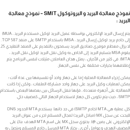
نموذج معالجة البريد و البروتوكول SMIT – نموذج معالجة
البريد :
يتم إرسال البريد الإلكتروني بواسطة عميل البريد (وكيل مستخدم البريد ، MUA)
إلى خادم بريد (وكيل إرسال البريد ، MSA) باستخدام SMTP على منفذ TCP 587.
لا يزال معظم موفري صناديق البريد يسمحون بالتقديم على المنفذ التقليدي 25.
يقوم MSA بتسليم البريد إلى الخاص به وكيل نقل البريد (وكيل نقل البريد ،
MTA). في كثير من الأحيان ، يمثل هذان العاملان مثيلات لنفس البرنامج يتم
إطلاقهما بخيارات مختلفة على نفس الجهاز.
يمكن إجراء المعالجة المحلية إما على جهاز واحد أو تقسيمها بين عدة آلات ؛
يمكن لعمليات وكيل البريد على جهاز واحد مشاركة الملفات ، ولكن إذا كانت
المعالجة على أجهزة متعددة ، فإنها تنقل الرسائل بين بعضها البعض باستخدام
SMTP ، حيث يتم تكوين كل جهاز لاستخدام الجهاز التالي كمضيف ذكي.
كل عملية هي MTA (خادم SMTP) في حد ذاتها. يستخدم MTA الحدود DNS
للبحث عن سجل MX (مبادل البريد) لمجال المستلم (جزء من عنوان البريد
الإلكتروني على يمين @). يحتوي سجل MX على اسم MTA الهدف. بناءً على
المضيف الهدف وعوامل أخرى ، يختار MTA المرسل خادم المستلم ويتصل به