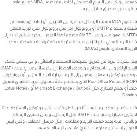
كمبيوتر ، ولكن في الرسم التخطيطي أعلاه ، يتم تصوير MDA كمربع واحد
بالقرب من صندوق مبادل البريد.
قد تقوم MDA بتسليم الرسائل مباشرة إلى التخزين ، أو إعادة توجيهها عبر
شبكة باستخدام SMTP أو بروتوكول آخر مثل بروتوكول نقل البريد المحلي
(LMTP) ، وهو مشتق من SMTP مصمم لهذا الغرض. بمجرد تسليم البريد إلى
خادم البريد المحلي ، يتم تخزين البريد لاسترداده دفعة واحدة بواسطة عملاء
البريد المصادق عليهم (MUAs).
يتم استرداد البريد عن طريق تطبيقات المستخدم النهائي ، والتي تسمى عملاء
البريد الإلكتروني ، باستخدام بروتوكول الوصول إلى الرسائل عبر الإنترنت (IMAP)
، وهو بروتوكول يسهل الوصول إلى البريد وإدارة البريد المخزن ، أو بروتوكول
Post Office Protocol (POP) الذي يستخدم عادةً صندوق البريد التقليدي تنسيق
ملف أو نظام احتكاري مثل Microsoft Exchange / Outlook أو Lotus Notes /
Domino.
قد يستخدم عملاء بريد الويب أيًا من الطريقتين ، لكن بروتوكول الاسترداد غالبًا
لا يكون معيارًا رسميًا. يحدد SMTP نقل الرسائل ، وليس محتوى الرسالة.
وبالتالي ، فإنه يحدد مغلف البريد ومعلماته ، مثل مرسل المغلف ، ولكن ليس
العنوان (باستثناء معلومات التتبع) ولا نص الرسالة نفسها.