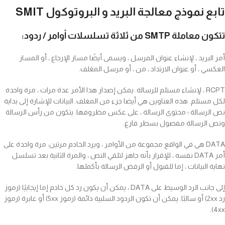
تابع نموذج معالجة البريد و البروتوكول SMIT
تتكون معاملة SMTP من ثلاثة تسلسلات أوامر / ردود:
أمر البريد ، لإنشاء عنوان المرسل ، ويسمى أيضًا مسار الإرجاع ، أو المسار
العكسي ، أو عنوان الارتداد ، من ، أو مرسل المغلف.
RCPT ، لإنشاء مستلم للرسالة. يمكن إصدار هذا الأمر عدة مرات ، مرة واحدة
لكل مستلم. هذه العناوين هي أيضا جزء من المغلف. البيانات للإشارة إلى بداية
نص الرسالة ؛ محتوى الرسالة ، على عكس مظروفها. يتكون من رأس الرسالة
ونص الرسالة مفصول بسطر فارغ.
DATA هي في الواقع مجموعة من الأوامر ، ويرد الخادم مرتين: مرة واحدة على
أمر DATA نفسه ، للإقرار بأنه جاهز لتلقي النص ، والمرة الثانية بعد تسلسل
نهاية البيانات ، إما للقبول أو الرفض الرسالة بأكملها.
إلى جانب الرد الوسيط على DATA ، يمكن أن يكون رد كل خادم إما إيجابيًا (رموز
رد 2xx) أو سالبًا. يمكن أن تكون الردود السلبية دائمة (رموز 5xx) أو عابرة (رموز
4xx).