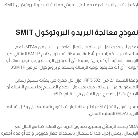
لإكمال تبادل البريد. تعرف معنا على نموذج معالجة البريد و البروتوكول SMIT .
نموذج معالجة البريد و البروتوكول SMIT
يمكن أن يحدث نقل الرسالة في اتصال واحد بين اثنين من MTAs ، أو في
سلسلة من القفزات عبر أنظمة وسيطة. قد يكون خادم SMTP المتلقي هو
الوجهة النهائية ، أو “مرحل” وسيط (أي أنه يخزن الرسالة ويعيد توجيهها) ، أو
“بوابة” (أي أنه قد يعيد توجيه الرسالة باستخدام بروتوكول آخر غير SMTP).
وفقًا للقسم 2.1 من RFC 5321 ، فإن كل قفزة هي بمثابة تسليم رسمي
للمسؤولية عن الرسالة ، حيث يجب على الخادم المستلم إما تسليم الرسالة أو
الإبلاغ بشكل صحيح عن الفشل في القيام بذلك.
بمجرد قبول القفزة الأخيرة للرسالة الواردة ، تقوم بتسليمها إلى وكيل تسليم
البريد (MDA) للتسليم المحلي.
MDA يحفظ الرسائل بتنسيق صندوق البريد ذي الصلة. كما هو الحال مع
الإرسال ، يمكن إجراء هذا الاستقبال باستخدام جهاز كمبيوتر واحد أو عدة أجهزة