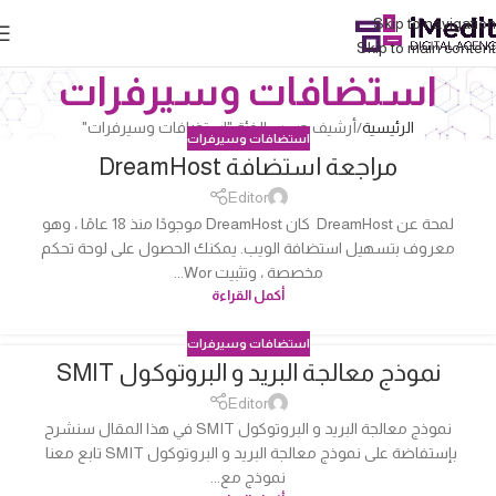
Skip to navigation
Skip to main content
استضافات وسيرفرات
الرئيسية
أرشيف حسب الفئة "استضافات وسيرفرات"
استضافات وسيرفرات
مراجعة استضافة DreamHost
04
أكتوبر
Editor
لمحة عن DreamHost كان DreamHost موجودًا منذ 18 عامًا ، وهو
معروف بتسهيل استضافة الويب. يمكنك الحصول على لوحة تحكم
مخصصة ، وتثبيت Wor...
أكمل القراءة
استضافات وسيرفرات
نموذج معالجة البريد و البروتوكول SMIT
04
أكتوبر
Editor
نموذج معالجة البريد و البروتوكول SMIT في هذا المقال سنشرح
بإستفاضة على نموذج معالجة البريد و البروتوكول SMIT تابع معنا
نموذج مع...