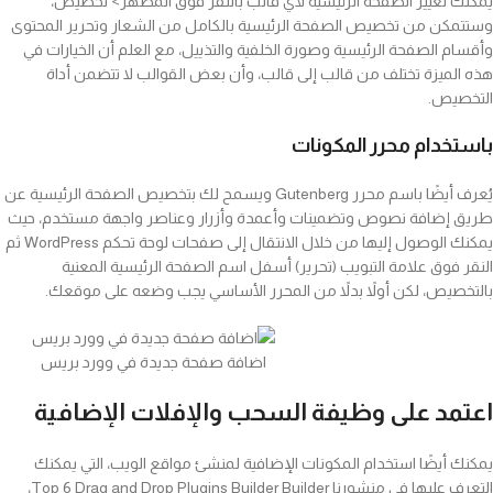
يمكنك تغيير الصفحة الرئيسية لأي قالب بالنقر فوق المظهر> تخصيص،
وستتمكن من تخصيص الصفحة الرئيسية بالكامل من الشعار وتحرير المحتوى
وأقسام الصفحة الرئيسية وصورة الخلفية والتذييل، مع العلم أن الخيارات في
هذه الميزة تختلف من قالب إلى قالب، وأن بعض القوالب لا تتضمن أداة
التخصيص.
باستخدام محرر المكونات
يُعرف أيضًا باسم محرر Gutenberg ويسمح لك بتخصيص الصفحة الرئيسية عن
طريق إضافة نصوص وتضمينات وأعمدة وأزرار وعناصر واجهة مستخدم، حيث
يمكنك الوصول إليها من خلال الانتقال إلى صفحات لوحة تحكم WordPress ثم
النقر فوق علامة التبويب (تحرير) أسفل اسم الصفحة الرئيسية المعنية
بالتخصيص، لكن أولاً بدلاً من المحرر الأساسي يجب وضعه على موقعك.
اضافة صفحة جديدة في وورد بريس
اعتمد على وظيفة السحب والإفلات الإضافية
يمكنك أيضًا استخدام المكونات الإضافية لمنشئ مواقع الويب، التي يمكنك
التعرف عليها في منشورنا Top 6 Drag and Drop Plugins Builder Builder،