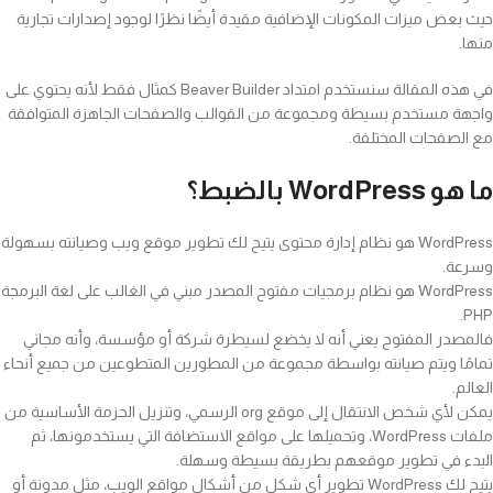
حيث بعض ميزات المكونات الإضافية مقيدة أيضًا نظرًا لوجود إصدارات تجارية
منها.
في هذه المقالة سنستخدم امتداد Beaver Builder كمثال فقط لأنه يحتوي على
واجهة مستخدم بسيطة ومجموعة من القوالب والصفحات الجاهزة المتوافقة
مع الصفحات المختلفة.
ما هو WordPress بالضبط؟
WordPress هو نظام إدارة محتوى يتيح لك تطوير موقع ويب وصيانته بسهولة
وسرعة.
WordPress هو نظام برمجيات مفتوح المصدر مبني في الغالب على لغة البرمجة
PHP.
فالمصدر المفتوح يعني أنه لا يخضع لسيطرة شركة أو مؤسسة، وأنه مجاني
تمامًا ويتم صيانته بواسطة مجموعة من المطورين المتطوعين من جميع أنحاء
العالم.
يمكن لأي شخص الانتقال إلى موقع org الرسمي، وتنزيل الحزمة الأساسية من
ملفات WordPress، وتحميلها على مواقع الاستضافة التي يستخدمونها، ثم
البدء في تطوير موقعهم بطريقة بسيطة وسهلة.
يتيح لك WordPress تطوير أي شكل من أشكال مواقع الويب، مثل مدونة أو