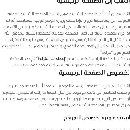
اذهب إلى الصفحة الرئيسية
الآن بعد أن أنشأت صفحتك الرئيسية فهي ليست الصفحة الرئيسية الفعلية
للموقع التي يشاهدها الزوار؛ فإذا قمت بزيارة موقع الويب، فستلاحظ أنه لم
يتغير شيء؛ لا تزال صفحة المقالات هي الصفحة الرئيسية كما رأينا في الأسفل:
لذا فإن الخطوة التالية هي اختيار الصفحة الجديدة كصفحة رئيسية للموقع، الآن
دعنا ننتقل إلى المرحلة التالية وهي تخصيص الصفحة، وهو ما يمكنك القيام به
من خلال الانتقال إلى لوحة تحكم الموقع، وتحديد زر الماوس على الإعدادات، ثم
النقر فوق “قراءة”.
حدد خيار الصفحة الرئيسية ضمن قسم “
إعدادات القراءة
” ثم حدد الصفحة
الرئيسية التي سميتها “الصفحة الرئيسية” مسبقًا، ثم حدد حفظ التغييرات.
تخصيص الصفحة الرئيسية
الآن إذا انتقلت إلى الصفحة الرئيسية للموقع ستلاحظ أن الصفحة قد تغيرت
واختفت العناصر التي كانت موجودة من قبل، لكنها ما زالت لا تتضمن التصميم
أو النصوص التي تريد عرضها للزوار، لذلك نحن سنقوم بتخصيصه، وهناك ثلاث
طرق لتخصيص الصفحة الرئيسية على WordPress، وهي:
استخدم ميزة تخصيص النموذج