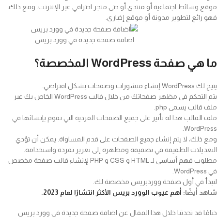
موقع وسائط اجتماعية أو منتدى أو حتى متجر احترافي عبر الإنترنت. ومع ذلك،
فهو رائع لتطوير مدونة أو موقع إخباري.
اضافة صفحة جديدة في وورد بريس
ما هي صفحة WordPress المخصصة؟
يتيح لك WordPress إنشاء منشورات وصفحات بشكل افتراضي.
يتم التحكم في مظهر صفحاتك من خلال قالب WordPress الخاص بك عبر
ملف قالب يسمى php.
ملف القالب هذا له تأثير على جميع الصفحات الفردية التي تقوم بإنشائها في
WordPress.
ومع ذلك، لا يتم إنشاء جميع الصفحات على قدم المساواة. يمكن أن تؤدي
التعديلات الطفيفة في تصميمه ومظهره إلى تعزيز تفرده واستخدامه.
مطلوب فهم أساسي لـ HTML و CSS و PHP لإنشاء قالب صفحة مخصص
في WordPress.
لنبدأ في أول صفحة ووردبريس مخصصة لك.
شاهد أيضًا:
أهم عيوب الوورد بريس الأكثر انتشارًا لعام 2023
.
ختامًا قد تحدثنا خلال هذا المقال عن اضافة صفحة جديدة في وورد بريس