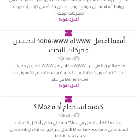
روابط أساسية إلى موقع الويب الخاص بك تعمل كإشارات جودة
لمحركات البحث ...
أكمل القراءة
SEO
أيهما افضل www ام none-www لتحسين
04
محركات البحث
أكتوبر
Editor
ما هو الفرق الفني بين WWW مقابل غير WWW تحسين محركات
البحث ؟ تم تطوير شبكة الويب العالمية بواسطة عالم الكمبيوتر Tim
Berners-Lee في عام...
أكمل القراءة
SEO
كيفية استخدام أداة Moz ؟
04
أكتوبر
Editor
ماذا يمكنك أن تفعل في Moz؟ فيما يلي بعض أفضل الخيارات
لمستخدمي Moz: Link Explorer للتنقل عبر الروابط لبناء ارتباط فعال.
مستكشف الكلما...