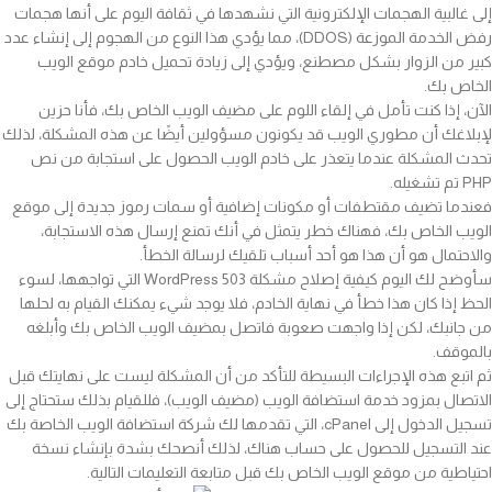
إلى غالبية الهجمات الإلكترونية التي نشهدها في ثقافة اليوم على أنها هجمات
رفض الخدمة الموزعة (DDOS)، مما يؤدي هذا النوع من الهجوم إلى إنشاء عدد
كبير من الزوار بشكل مصطنع، ويؤدي إلى زيادة تحميل خادم موقع الويب
الخاص بك.
الآن، إذا كنت تأمل في إلقاء اللوم على مضيف الويب الخاص بك، فأنا حزين
لإبلاغك أن مطوري الويب قد يكونون مسؤولين أيضًا عن هذه المشكلة، لذلك
تحدث المشكلة عندما يتعذر على خادم الويب الحصول على استجابة من نص
PHP تم تشغيله.
فعندما تضيف مقتطفات أو مكونات إضافية أو سمات رموز جديدة إلى موقع
الويب الخاص بك، فهناك خطر يتمثل في أنك تمنع إرسال هذه الاستجابة،
والاحتمال هو أن هذا هو أحد أسباب تلقيك لرسالة الخطأ.
سأوضح لك اليوم كيفية إصلاح مشكلة WordPress 503 التي تواجهها، لسوء
الحظ إذا كان هذا خطأ في نهاية الخادم، فلا يوجد شيء يمكنك القيام به لحلها
من جانبك، لكن إذا واجهت صعوبة فاتصل بمضيف الويب الخاص بك وأبلغه
بالموقف.
ثم اتبع هذه الإجراءات البسيطة للتأكد من أن المشكلة ليست على نهايتك قبل
الاتصال بمزود خدمة استضافة الويب (مضيف الويب)، فللقيام بذلك ستحتاج إلى
تسجيل الدخول إلى cPanel، التي تقدمها لك شركة استضافة الويب الخاصة بك
عند التسجيل للحصول على حساب هناك، لذلك أنصحك بشدة بإنشاء نسخة
احتياطية من موقع الويب الخاص بك قبل متابعة التعليمات التالية.