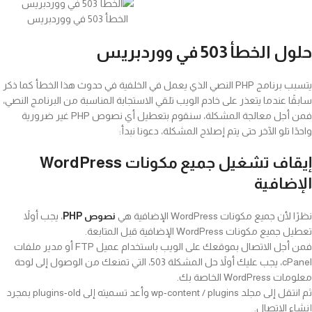
الخطأ 503 في ووردبريس
حلول الخطأ 503 في ووردبريس
يتسبب برنامج PHP النصي الذي يعمل في الخلفية في حدوث هذا الخطأ كما ذكر
سابقًا عندما يتعذر على خادم الويب تلقي الاستجابة المناسبة من البرنامج النصي،
فمن أجل معالجة المشكلة، سنقوم بتعطيل أي نصوص PHP غير ضرورية
واحدًا تلو الآخر حتى يتم إصلاح المشكلة، دعونا نبدأ:
إيقاف تشغيل جميع مكونات WordPress
الإضافية
نظرًا لأن جميع مكونات WordPress الإضافية هي
نصوص PHP
، يجب أولاً
تعطيل جميع مكونات WordPress الإضافية قبل المتابعة.
فمن أجل الاتصال بموقعك على الويب باستخدام عميل FTP أو مدير ملفات
cPanel، يجب عليك أولاً حل المشكلة 503، التي تمنعك من الوصول إلى لوحة
معلومات WordPress الخاصة بك.
ثم انتقل إلى مجلد wp-content / plugins وأعد تسميته إلى plugins-old بمجرد
إنشاء الاتصال.