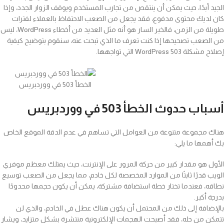
الجيد أبدًا، حيث يمكن أن ينتقص من تجارب المستخدم ويوقف الزوار الجدد، وإذا
كان لديك محتوى مدفوع، فقد يجعل من الصعب الاحتفاظ بالعملاء لفترات
طويلة من الزمن، فالخبر السار هو أنه مثل العديد من أخطاء WordPress، ليس
من الصعب تصحيحها إذا كنت تعرف ما الذي تبحث عنه، سنقوم بتوضيح كيفية
إصلاح مشكلة WordPress 503 التي تواجهها.
الخطأ 503 في ووردبريس
أسباب حدوث الخطأ 503 في ووردبريس
هناك مجموعة متنوعة من العوامل التي تساهم في عدم الدقة الموقع الخاص
بك أهمها ما يلي:
الأول هو مقدار كبير من حركة المرور على الإنترنت، حيث يمتلك معظم موفري
الويب قدرًا ثابتًا من الموارد المخصصة لكل خادم، مما يجعل من الصعب توسيع
نطاقه، فعندما تختار خطة استضافة مشتركة، يمكن أن يكون حجمها محدودًا
بدرجة أكبر.
بالإضافة إلى ذلك من المحتمل أن يكون هناك عطل في الخادم، والذي لن
تتمكن من حله، فقد أصبحت الهجمات الإلكترونية منتشرة بشكل متزايد، ويشار