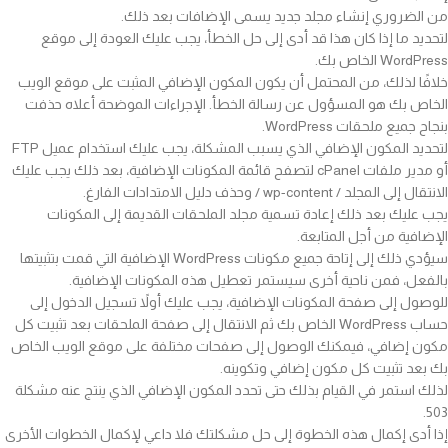
من الضروري إنشاء مجلد جديد يسمى الإضافات بعد ذلك.
لتحديد ما إذا كان هذا قد أدى إلى حل الخطأ، يجب عليك العودة إلى موقع
WordPress الخاص بك.
خلافًا لذلك، من المحتمل أن يكون المكون الإضافي المثبت على موقع الويب
الخاص بك هو المسؤول عن رسالة الخطأ. الإجراءات الموضحة أعلاه حذفت
بنجاح جميع ملحقات WordPress.
لتحديد المكون الإضافي الذي يسبب المشكلة، يجب عليك استخدام عميل FTP
أو مدير ملفات cPanel لتصفح قائمة المكونات الإضافية، بعد ذلك يجب عليك
الانتقال إلى المجلد / wp-content / وحذف دليل الامتدادات الفارغ.
يجب عليك بعد ذلك إعادة تسمية مجلد الملحقات القديمة إلى المكونات
الإضافية من أجل المتابعة.
سيؤدي ذلك إلى إتاحة جميع مكونات WordPress الإضافية التي قمت بتثبيتها
بالفعل، فمن ناحية أخرى سيستمر تعطيل هذه المكونات الإضافية.
للوصول إلى صفحة المكونات الإضافية، يجب عليك أولاً تسجيل الدخول إلى
حساب WordPress الخاص بك ثم الانتقال إلى صفحة الملحقات بعد تثبيت كل
مكون إضافي، فيمكنك الوصول إلى صفحات مختلفة على موقع الويب الخاص
بك بعد تثبيت كل مكون إضافي وتكوينه.
لذلك استمر في القيام بذلك حتى تحدد المكون الإضافي الذي ينتج عنه مشكلة
503.
إذا أدى إكمال هذه الخطوة إلى حل مشكلتك فلا داعي لإكمال الخطوات الأخرى