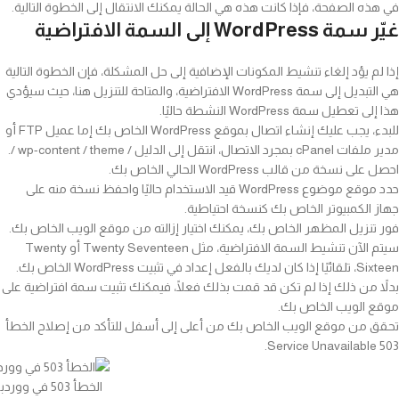
في هذه الصفحة، فإذا كانت هذه هي الحالة يمكنك الانتقال إلى الخطوة التالية.
غيّر سمة WordPress إلى السمة الافتراضية
إذا لم يؤد إلغاء تنشيط المكونات الإضافية إلى حل المشكلة، فإن الخطوة التالية
هي التبديل إلى سمة WordPress الافتراضية، والمتاحة للتنزيل هنا، حيث سيؤدي
هذا إلى تعطيل سمة WordPress النشطة حاليًا.
للبدء، يجب عليك إنشاء اتصال بموقع WordPress الخاص بك إما عميل FTP أو
مدير ملفات cPanel بمجرد الاتصال، انتقل إلى الدليل / wp-content / theme /.
احصل على نسخة من قالب WordPress الحالي الخاص بك.
حدد موقع موضوع WordPress قيد الاستخدام حاليًا واحفظ نسخة منه على
جهاز الكمبيوتر الخاص بك كنسخة احتياطية.
فور تنزيل المظهر الخاص بك، يمكنك اختيار إزالته من موقع الويب الخاص بك.
سيتم الآن تنشيط السمة الافتراضية، مثل Twenty Seventeen أو Twenty
Sixteen، تلقائيًا إذا كان لديك بالفعل إعداد في تثبيت WordPress الخاص بك.
بدلاً من ذلك إذا لم تكن قد قمت بذلك فعلًا، فيمكنك تثبيت سمة افتراضية على
موقع الويب الخاص بك.
تحقق من موقع الويب الخاص بك من أعلى إلى أسفل للتأكد من إصلاح الخطأ
503 Service Unavailable.
الخطأ 503 في ووردبريس