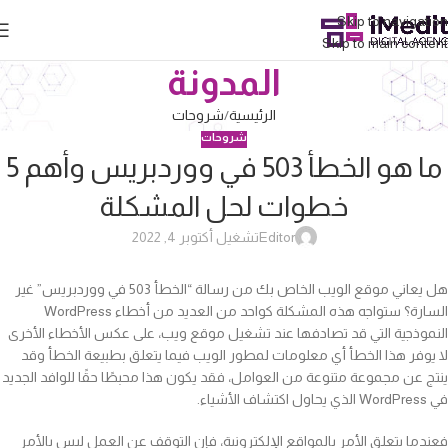
Skip to navigation
Skip to main content
المدونة
الرئيسية
شروحات
شروحات
ما هو الخطأ 503 في ووردبريس وأهم 5
خطوات لحل المشكلة
Editor
تشغيل أكتوبر 4, 2022
هل يعاني موقع الويب الخاص بك من رسالة “الخطأ 503 في ووردبريس” غير
السارة؟ ستواجه هذه المشكلة كواحد من العديد من أخطاء WordPress
النموذجية التي قد تصادفها عند تشغيل موقع ويب، على عكس الأخطاء الأخرى
لا يوفر هذا الخطأ أي معلومات لمطور الويب فيما يتعلق بطبيعة الخطأ وقد
ينتج عن مجموعة متنوعة من العوامل، فقد يكون هذا محبطًا حقًا للوافد الجديد
في WordPress الذي يحاول اكتشاف الأشياء.
فعندما يتعلق الأمر بالمواقع الإلكترونية، فإن التوقف عن العمل ليس بالأمر