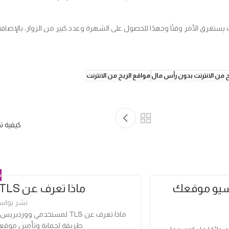
تغرق الأمر وقتًا وجهدًا للحصول على الشهرة وعدد كبير من الزوار، بالإضافة إ
ح من الانترنت بدون رأس مال
مواقع الربح من الانترنت
كيفية ت
ش
سين سيو موقعك
ماذا تعرف عن TLS لمستخدمي ووردبريس
04
أكتوبر
نشر بواس
ماذا تعرف عن TLS لمستخدمي 
طريقة لحماية وتأمين موقع WordPress الخاص بك، وخيار واح..