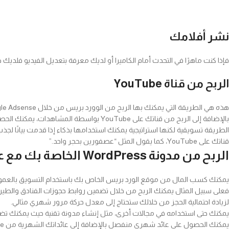
نشر أفلامك
فإذا كنت ماهرًا في التحدث أمام الكاميرا أو لديك معرفة بتعديل الفيديو فلديك 
الربح من قناة YouTube
هذه هي الطريقة التي يمكنك بها الربح من الوورد بريس من خلال Google Adsense مع الاستفادة أيضًا من قناة YouTube ذات الصلة بمدونتك.
بالإضافة إلى الربح من قناتك على YouTube بواسطة المشاهدات، يمكنك الحصول على نقود شهرية من Adsense عن طريق الربح من WordPress.
الطريقة تسويقية لكنها استراتيجية يمكنك استخدامها بذكاء إذا قدمت بيانًا لجذ
قناتك على YouTube، كما يقول المثل “عصفورين بحجر واحد.”
الربح من مدونة WordPress الخاصة بك مع عروض CPA:
يمكنك كسب المال من موقع الورد بريس الخاص بك باستخدام التسويق بالعمول
فعلى سبيل المثال يمكنك الربح من خلال تضمين روابط حجوزات الفنادق والطيرا
لزيادة احتمالية الحجز من خلالك ستحتاج إلى معدل حركة مرور شهري مثالي.
يمكنك حتى استخدامه في مجالات أخرى، مثل إنشاء مدونة تقنية حيث يمكنك تضمي
يمكنك الحصول على عائد شهري منفصل بالإضافة إلى عائداتك الشهرية من Google Adsense من خلال استخدام هذه الإستراتيجية في أي مجال آخر.