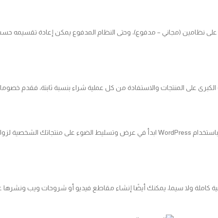
على نظامين (مجاني – مدفوع)، وحتى النظام المدفوع يمكن إعادة تقسيمه حسب 
كات الكبرى على المنتجات والاستفادة من كل عملية شراء بنسبة ثابتة، فقدم خص
فإذا كنت خبيرًا أو محترفًا في إنشاء منتج معين، فأنت في طريقك لكسب المال باستخدام WordPress ابدأ في ع
يبية كاملة ولا سيما، يمكنك أيضًا إنشاء مقاطع فيديو أو شروحات ويب ونشرها 