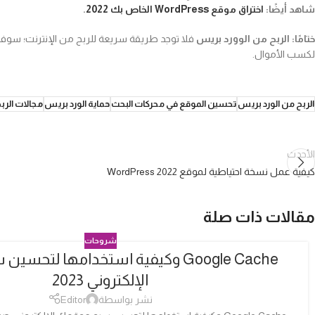
شاهد أيضًا:
اختراق موقع WordPress الخاص بك 2022
.
ختامًا: الربح من الوورد بريس
فلا توجد طريقة سريعة للربح من الإنترنت؛ سوف يس
لكسب الأموال.
الربح من الورد بريس
تحسين الموقع في محركات البحث
حماية الورد بريس
مجالات الرب
الأحدث
كيفية عمل نسخة احتياطية لموقع WordPress 2022
مقالات ذات صلة
شروحات
Google Cache وكيفية استخدامها لتح
04
الإلكتروني 2023
أكتوبر
نشر بواسطة
Editor