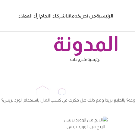
الرئيسية
من نحن
خدماتنا
شركاء النجاح
ارآء العملاء
المدونة
الرئيسية
شروحات
شروحات
يس..تعرف على أسباب الربح من الإنترنت 022
نشر بواسطة
Editor
تشغيل أكتوبر 4, 2022
روعة؟ بالطبع تريد! ومع ذلك هل فكرت في كسب المال باستخدام الورد بريس؟
الربح من الوورد بريس