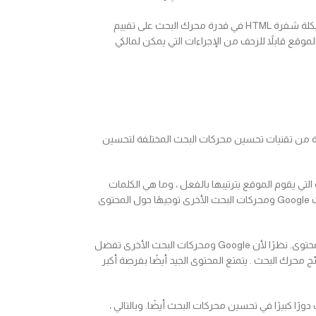
المكون الأساسي الثالث لتحسين محركات البحث هو بنية الصفحة. نظرًا لأن صفحات الويب تكون مكتوبة بصيغة HTML ، يمكن أن تؤثر طريقة هيكلة شفرة HTML في قدرة محرك البحث على تقييم
يسية ذات الصلة في العنوان وعنوان URL ورؤوس الصفحة والتأكد من أن الموقع قابلاً للزحف من الإجراءات التي يمكن لمالكي
ة من تقنيات تحسين محركات البحث المختلفة لتحسين
التي يقوم الموقع بترتيبها بالفعل ، وما هي الكلمات
الرئيسية التي يصنفها المنافسون ، وما هي الكلمات الرئيسية الأخرى التي يبحث عنها العملاء المحتملون. يوفر تحديد المصطلحات التي يستخدمها الباحثون في بحث Google ومحركات البحث الأخرى توجيهًا حول المحتوى
– بمجرد تحديد الكلمات الرئيسية المحتملة ، يلعب تسويق المحتوى دوره يمكن أن يكون هذا تحديث المحتوى الحالي أو إنشاء أجزاء جديدة من المحتوى. نظرًا لأن Google ومحركات البحث الأخرى تفضل
محرك البحث . يتمتع المحتوى الجيد أيضًا بفرصة أكبر
ًا كبيرًا في تحسين محركات البحث أيضًا. وبالتالي ،