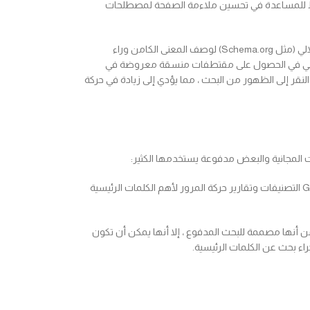
ابط للمساعدة في تحسين ملاءمة الصفحة لمصطلحات
– هناك إستراتيجية أخرى وهي التي يتم استخدامها كثيرا لتحسين محركات البحث وهي تحسين الترميز الدلالي لموقع الويب. يتم استخدام الترميز الدلالي (مثل Schema.org) لوصف المعنى الكامن وراء
لدلالي في الحصول على مقتطفات منسقة معروضة في
ي SERPs على تصنيفات البحث ، ولكن يمكنها تحسين نسبة النقر إلى الظهور من البحث ، مما يؤدي إلى زيادة في حركة
ت المجانية والبعض مدفوعة يستخدمها الكثير:
أو أدوات مشرفي المواقع هي أداة تقدمها شركة Google مجانا، وهي أداة قياسية توفر الإحصائيات الدقيقة لموقعك. يوفر GSC التصنيفات وتقارير حركة المرور لأهم الكلمات الرئيسية
اة مجانية أخرى تقدمها Google ، كجزء من منتجها في إعلانات Google. على الرغم من أنها مصممة للبحث المدفوع ، إلا أنها يمكن أن تكون
راء بحث عن الكلمات الرئيسية.