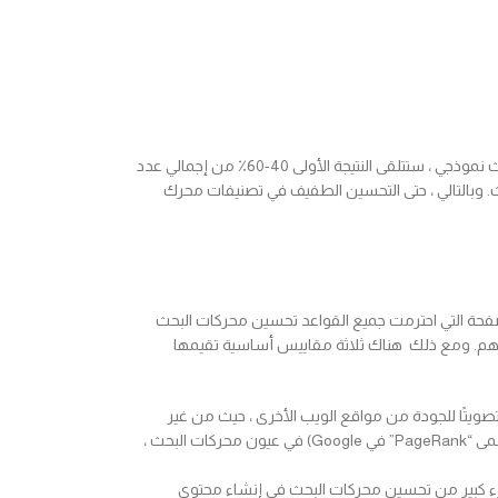
يتم تقديم نتائج البحث في قائمة مرتبة ، وكلما كان الموقع في أعلى هذه القائمة ، زاد عدد الزيارات التي سيتلقاها الموقع. على سبيل المثال ، بالنسبة لاستعلام بحث نموذجي ، ستتلقى النتيجة الأولى 40-60٪ من إجمالي عدد
الباحثين ينقرون فوق الصفحة الأولى من نتائج البحث. وبالتالي ، حتى التحسين الطفيف في تصنيفات محرك
ى وذلك عبر الصفحة التي احترمت جميع القواعد تحسين محركات البحث
يات لتصبح معقدة للغاية ، وتأخذ في الاعتبار مئات أو حتى الآلاف من عوامل الترتيب المختلفة لتحديد تصنيفات SERPs الخاصة بهم. ومع ذلك هناك ثلاثة مقاييس أساسية تقيمها
. والسبب هو أنه يمكن اعتبار الارتباط تصويتًا للجودة من مواقع الويب الأخرى ، حيث من غير
المحتمل أن يقوم مالكو مواقع الويب بالارتباط بمواقع أخرى ذات جودة رديئة. المواقع التي تحصل على روابط من العديد من المواقع الأخرى تكتسب سلطة (تسمى “PageRank” في Google) في عيون محركات البحث ،
جزء كبير من تحسين محركات البحث في إنشاء محتوى